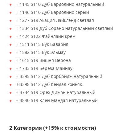
H 1145 ST10 Дуб Бардолино натуральный
H 1146 ST10 Дуб Бардолино серый
H 1277 ST9 Акация Лэйклэнд светлая
H 1334 ST9 Дуб Сорано натуральный светлый
H 1424 ST22 Файнлайн крем
H 1511 ST15 Бук Бавария
H 1582 ST15 Бук Эльмау
H 1615 ST9 Вишня Верона
H 1733 ST9 Берёза Майнау
H 3395 ST12 Дуб Корбридж натуральный
H3398 ST12 Дуб Кендал коньяк
H 3734 ST9 Орех Дижон натуральный
H 3840 ST9 Клён Мандал натуральный
2 Категория (+15% к стоимости)