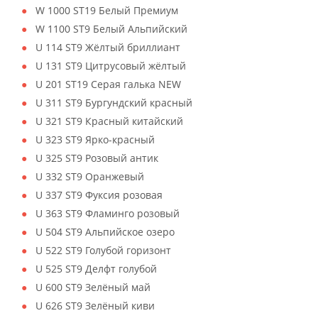
W 1000 ST19 Белый Премиум
W 1100 ST9 Белый Альпийский
U 114 ST9 Жёлтый бриллиант
U 131 ST9 Цитрусовый жёлтый
U 201 ST19 Серая галька NEW
U 311 ST9 Бургундский красный
U 321 ST9 Красный китайский
U 323 ST9 Ярко-красный
U 325 ST9 Розовый антик
U 332 ST9 Оранжевый
U 337 ST9 Фуксия розовая
U 363 ST9 Фламинго розовый
U 504 ST9 Альпийское озеро
U 522 ST9 Голубой горизонт
U 525 ST9 Делфт голубой
U 600 ST9 Зелёный май
U 626 ST9 Зелёный киви