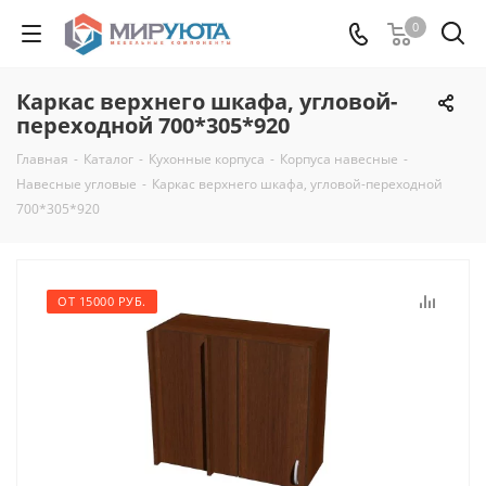
0
Каркас верхнего шкафа, угловой-
переходной 700*305*920
Главная
-
Каталог
-
Кухонные корпуса
-
Корпуса навесные
-
Навесные угловые
-
Каркас верхнего шкафа, угловой-переходной
700*305*920
ОТ 15000 РУБ.