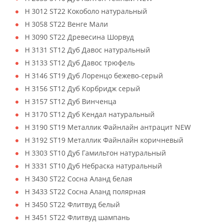
H 3012 ST22 Кокоболо натуральный
H 3058 ST22 Венге Мали
H 3090 ST22 Древесина Шорвуд
H 3131 ST12 Дуб Давос натуральный
H 3133 ST12 Дуб Давос трюфель
H 3146 ST19 Дуб Лоренцо бежево-серый
H 3156 ST12 Дуб Корбридж серый
H 3157 ST12 Дуб Винченца
H 3170 ST12 Дуб Кендал натуральный
H 3190 ST19 Металлик Файнлайн антрацит NEW
H 3192 ST19 Металлик Файнлайн коричневый
H 3303 ST10 Дуб Гамильтон натуральный
H 3331 ST10 Дуб Небраска натуральный
H 3430 ST22 Сосна Аланд белая
H 3433 ST22 Сосна Аланд полярная
H 3450 ST22 Флитвуд белый
H 3451 ST22 Флитвуд шампань