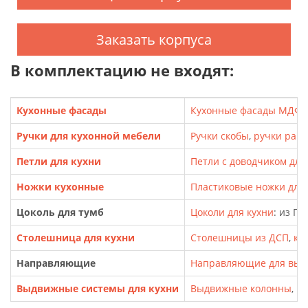
Заказать корпуса
В комплектацию не входят:
Кухонные фасады
Кухонные фасады МДФ
,
Ручки для кухонной мебели
Ручки скобы
,
ручки рак
Петли для кухни
Петли с доводчиком для
Ножки кухонные
Пластиковые ножки для т
Цоколь для тумб
Цоколи для кухни
: из П
Столешница для кухни
Столешницы из ДСП
,
кр
Направляющие
Направляющие для выд
Выдвижные системы для кухни
Выдвижные колонны
,
Ка