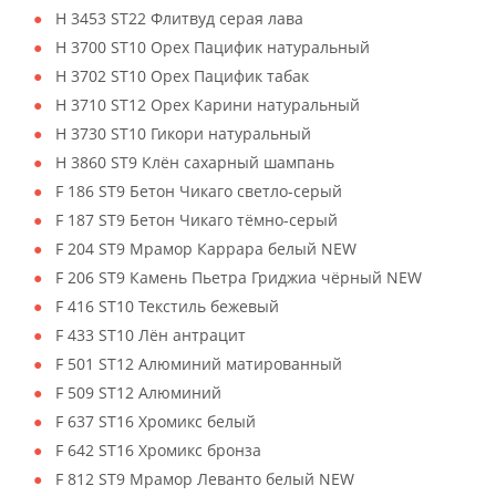
H 3453 ST22 Флитвуд серая лава
H 3700 ST10 Орех Пацифик натуральный
H 3702 ST10 Орех Пацифик табак
H 3710 ST12 Орех Карини натуральный
H 3730 ST10 Гикори натуральный
H 3860 ST9 Клён сахарный шампань
F 186 ST9 Бетон Чикаго светло-серый
F 187 ST9 Бетон Чикаго тёмно-серый
F 204 ST9 Мрамор Каррара белый NEW
F 206 ST9 Камень Пьетра Гриджиа чёрный NEW
F 416 ST10 Текстиль бежевый
F 433 ST10 Лён антрацит
F 501 ST12 Алюминий матированный
F 509 ST12 Алюминий
F 637 ST16 Хромикс белый
F 642 ST16 Хромикс бронза
F 812 ST9 Мрамор Леванто белый NEW