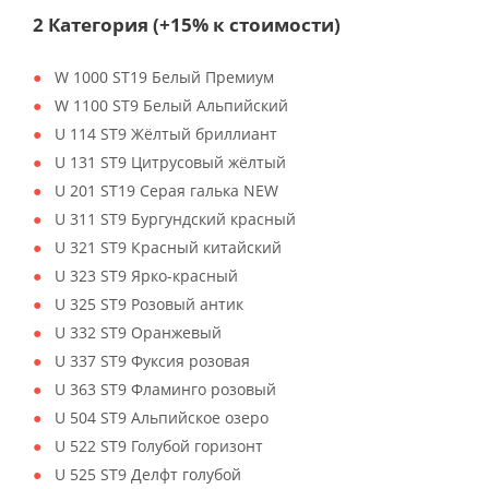
2 Категория (+15% к стоимости)
W 1000 ST19 Белый Премиум
W 1100 ST9 Белый Альпийский
U 114 ST9 Жёлтый бриллиант
U 131 ST9 Цитрусовый жёлтый
U 201 ST19 Серая галька NEW
U 311 ST9 Бургундский красный
U 321 ST9 Красный китайский
U 323 ST9 Ярко-красный
U 325 ST9 Розовый антик
U 332 ST9 Оранжевый
U 337 ST9 Фуксия розовая
U 363 ST9 Фламинго розовый
U 504 ST9 Альпийское озеро
U 522 ST9 Голубой горизонт
U 525 ST9 Делфт голубой