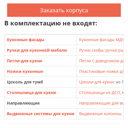
Заказать корпуса
В комплектацию не входят:
Кухонные фасады
Кухонные фасады МДФ
,
Ручки для кухонной мебели
Ручки скобы
,
ручки рак
Петли для кухни
Петли с доводчиком для
Ножки кухонные
Пластиковые ножки для т
Цоколь для тумб
Цоколи для кухни
: из П
Столешница для кухни
Столешницы из ДСП
,
кр
Направляющие
Направляющие для выд
Выдвижные системы для кухни
Выдвижные колонны
,
Ка