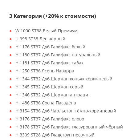
3 Категория (+20% к стоимости)
W 1000 ST38 Белый Премиум
U 998 ST38 Лес чёрный
H 1176 ST37 Дуб Галифакс белый
H 1180 ST37 Дуб Галифакс натуральный
H 1181 ST37 Дуб Галифакс табак
H 1250 ST36 Ясень Наварра
H 1344 ST32 Дуб Шерман коньяк коричневый
H 1345 ST32 Дуб Шерман серый
H 1346 ST32 Дуб Шерман антрацит
H 1486 ST36 Сосна Пасадена
H 3154 ST36 Дуб Чарльстон тёмно-коричневый
H 3176 ST37 Дуб Галифакс олово
H 3178 ST37 Дуб Галифакс глазурованный чёрный
H 3309 ST28 Дуб Гладстоун песочный