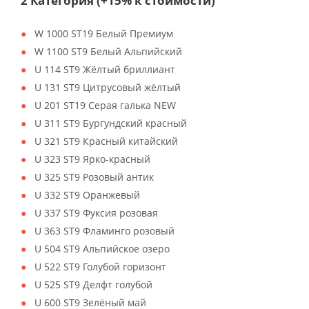
2 Категория (+15% к стоимости)
W 1000 ST19 Белый Премиум
W 1100 ST9 Белый Альпийский
U 114 ST9 Жёлтый бриллиант
U 131 ST9 Цитрусовый жёлтый
U 201 ST19 Серая галька NEW
U 311 ST9 Бургундский красный
U 321 ST9 Красный китайский
U 323 ST9 Ярко-красный
U 325 ST9 Розовый антик
U 332 ST9 Оранжевый
U 337 ST9 Фуксия розовая
U 363 ST9 Фламинго розовый
U 504 ST9 Альпийское озеро
U 522 ST9 Голубой горизонт
U 525 ST9 Делфт голубой
U 600 ST9 Зелёный май