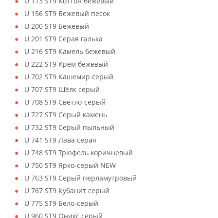
U 113 ST9 Коттон бежевый
U 156 ST9 Бежевый песок
U 200 ST9 Бежевый
U 201 ST9 Серая галька
U 216 ST9 Камель бежевый
U 222 ST9 Крем бежевый
U 702 ST9 Кашемир серый
U 707 ST9 Шёлк серый
U 708 ST9 Светло-серый
U 727 ST9 Серый камень
U 732 ST9 Серый пыльный
U 741 ST9 Лава серая
U 748 ST9 Трюфель коричневый
U 750 ST9 Ярко-серый NEW
U 763 ST9 Серый перламутровый
U 767 ST9 Кубанит серый
U 775 ST9 Бело-серый
U 960 ST9 Оникс серый