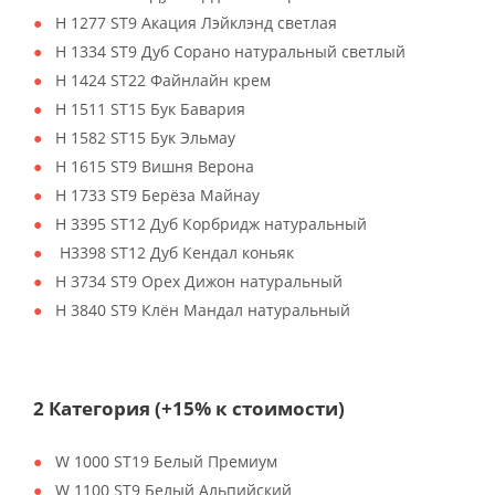
H 1277 ST9 Акация Лэйклэнд светлая
H 1334 ST9 Дуб Сорано натуральный светлый
H 1424 ST22 Файнлайн крем
H 1511 ST15 Бук Бавария
H 1582 ST15 Бук Эльмау
H 1615 ST9 Вишня Верона
H 1733 ST9 Берёза Майнау
H 3395 ST12 Дуб Корбридж натуральный
H3398 ST12 Дуб Кендал коньяк
H 3734 ST9 Орех Дижон натуральный
H 3840 ST9 Клён Мандал натуральный
2 Категория (+15% к стоимости)
W 1000 ST19 Белый Премиум
W 1100 ST9 Белый Альпийский