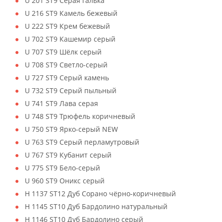
U 201 ST9 Серая галька
U 216 ST9 Камель бежевый
U 222 ST9 Крем бежевый
U 702 ST9 Кашемир серый
U 707 ST9 Шёлк серый
U 708 ST9 Светло-серый
U 727 ST9 Серый камень
U 732 ST9 Серый пыльный
U 741 ST9 Лава серая
U 748 ST9 Трюфель коричневый
U 750 ST9 Ярко-серый NEW
U 763 ST9 Серый перламутровый
U 767 ST9 Кубанит серый
U 775 ST9 Бело-серый
U 960 ST9 Оникс серый
H 1137 ST12 Дуб Сорано чёрно-коричневый
H 1145 ST10 Дуб Бардолино натуральный
H 1146 ST10 Дуб Бардолино серый