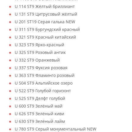
U 114 ST9 Жёлтый бриллиант
U 131 ST9 Цитрусовый жёлтый
U 201 ST19 Серая галька NEW
U 311 ST9 Бургундский красный
U 321 ST9 Красный китайский
U 323 ST9 Ярко-красный
U 325 ST9 Розовый антик
U 332 ST9 Оранжевый
U 337 ST9 Фуксия розовая
U 363 ST9 Фламинго розовый
U 504 ST9 Альпийское озеро
U 522 ST9 Голубой горизонт
U 525 ST9 Делфт голубой
U 600 ST9 Зелёный май
U 626 ST9 Зелёный киви
U 630 ST9 Зелёный лайм
U 780 ST9 Серый монументальный NEW