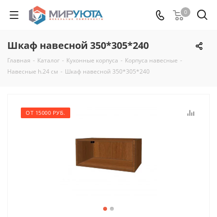
0
Шкаф навесной 350*305*240
Главная
-
Каталог
-
Кухонные корпуса
-
Корпуса навесные
-
Навесные h.24 см
-
Шкаф навесной 350*305*240
ОТ 15000 РУБ.