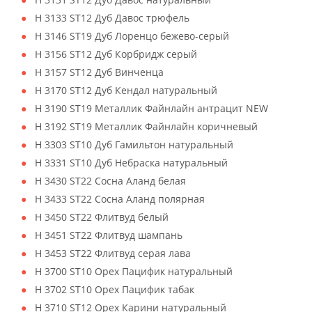
H 3133 ST12 Дуб Давос трюфель
H 3146 ST19 Дуб Лоренцо бежево-серый
H 3156 ST12 Дуб Корбридж серый
H 3157 ST12 Дуб Винченца
H 3170 ST12 Дуб Кендал натуральный
H 3190 ST19 Металлик Файнлайн антрацит NEW
H 3192 ST19 Металлик Файнлайн коричневый
H 3303 ST10 Дуб Гамильтон натуральный
H 3331 ST10 Дуб Небраска натуральный
H 3430 ST22 Сосна Аланд белая
H 3433 ST22 Сосна Аланд полярная
H 3450 ST22 Флитвуд белый
H 3451 ST22 Флитвуд шампань
H 3453 ST22 Флитвуд серая лава
H 3700 ST10 Орех Пацифик натуральный
H 3702 ST10 Орех Пацифик табак
H 3710 ST12 Орех Карини натуральный