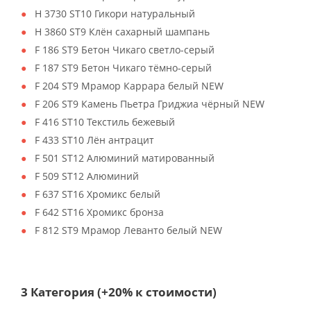
H 3730 ST10 Гикори натуральный
H 3860 ST9 Клён сахарный шампань
F 186 ST9 Бетон Чикаго светло-серый
F 187 ST9 Бетон Чикаго тёмно-серый
F 204 ST9 Мрамор Каррара белый NEW
F 206 ST9 Камень Пьетра Гриджиа чёрный NEW
F 416 ST10 Текстиль бежевый
F 433 ST10 Лён антрацит
F 501 ST12 Алюминий матированный
F 509 ST12 Алюминий
F 637 ST16 Хромикс белый
F 642 ST16 Хромикс бронза
F 812 ST9 Мрамор Леванто белый NEW
3 Категория (+20% к стоимости)