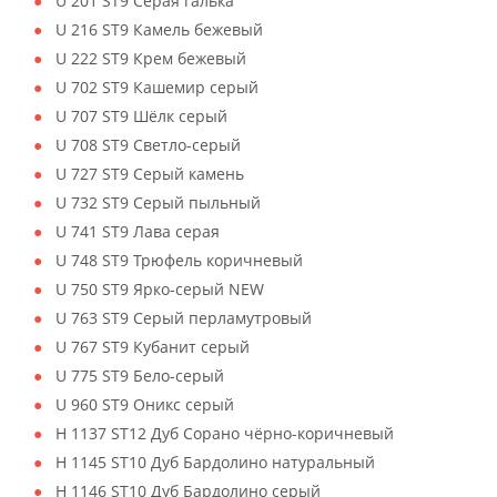
U 201 ST9 Серая галька
U 216 ST9 Камель бежевый
U 222 ST9 Крем бежевый
U 702 ST9 Кашемир серый
U 707 ST9 Шёлк серый
U 708 ST9 Светло-серый
U 727 ST9 Серый камень
U 732 ST9 Серый пыльный
U 741 ST9 Лава серая
U 748 ST9 Трюфель коричневый
U 750 ST9 Ярко-серый NEW
U 763 ST9 Серый перламутровый
U 767 ST9 Кубанит серый
U 775 ST9 Бело-серый
U 960 ST9 Оникс серый
H 1137 ST12 Дуб Сорано чёрно-коричневый
H 1145 ST10 Дуб Бардолино натуральный
H 1146 ST10 Дуб Бардолино серый