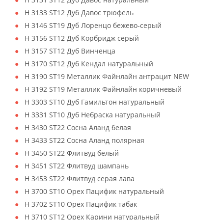
H 3133 ST12 Дуб Давос трюфель
H 3146 ST19 Дуб Лоренцо бежево-серый
H 3156 ST12 Дуб Корбридж серый
H 3157 ST12 Дуб Винченца
H 3170 ST12 Дуб Кендал натуральный
H 3190 ST19 Металлик Файнлайн антрацит NEW
H 3192 ST19 Металлик Файнлайн коричневый
H 3303 ST10 Дуб Гамильтон натуральный
H 3331 ST10 Дуб Небраска натуральный
H 3430 ST22 Сосна Аланд белая
H 3433 ST22 Сосна Аланд полярная
H 3450 ST22 Флитвуд белый
H 3451 ST22 Флитвуд шампань
H 3453 ST22 Флитвуд серая лава
H 3700 ST10 Орех Пацифик натуральный
H 3702 ST10 Орех Пацифик табак
H 3710 ST12 Орех Карини натуральный