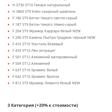
H 3730 ST10 Гикори натуральный
H 3860 ST9 Клён сахарный шампань
F 186 ST9 Бетон Чикаго светло-серый
F 187 ST9 Бетон Чикаго тёмно-серый
F 204 ST9 Мрамор Каррара белый NEW
F 206 ST9 Камень Пьетра Гриджиа чёрный NEW
F 416 ST10 Текстиль бежевый
F 433 ST10 Лён антрацит
F 501 ST12 Алюминий матированный
F 509 ST12 Алюминий
F 637 ST16 Хромикс белый
F 642 ST16 Хромикс бронза
F 812 ST9 Мрамор Леванто белый NEW
3 Категория (+20% к стоимости)