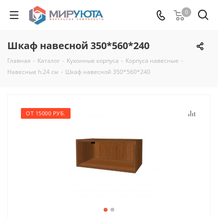
0
Шкаф навесной 350*560*240
Главная
-
Каталог
-
Кухонные корпуса
-
Корпуса навесные
-
Навесные h.24 см
-
Шкаф навесной 350*560*240
ОТ 15000 РУБ.