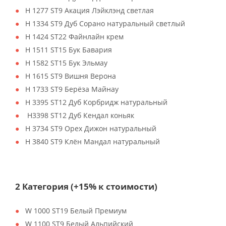
H 1277 ST9 Акация Лэйклэнд светлая
H 1334 ST9 Дуб Сорано натуральный светлый
H 1424 ST22 Файнлайн крем
H 1511 ST15 Бук Бавария
H 1582 ST15 Бук Эльмау
H 1615 ST9 Вишня Верона
H 1733 ST9 Берёза Майнау
H 3395 ST12 Дуб Корбридж натуральный
H3398 ST12 Дуб Кендал коньяк
H 3734 ST9 Орех Дижон натуральный
H 3840 ST9 Клён Мандал натуральный
2 Категория (+15% к стоимости)
W 1000 ST19 Белый Премиум
W 1100 ST9 Белый Альпийский