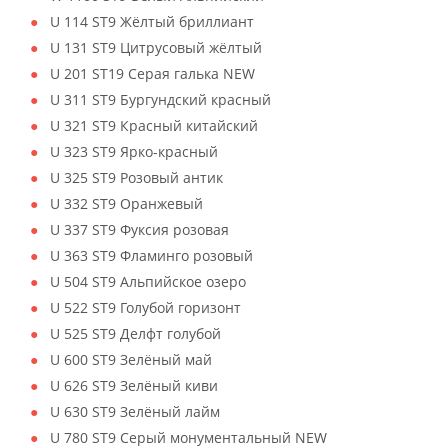
U 114 ST9 Жёлтый бриллиант
U 131 ST9 Цитрусовый жёлтый
U 201 ST19 Серая галька NEW
U 311 ST9 Бургундский красный
U 321 ST9 Красный китайский
U 323 ST9 Ярко-красный
U 325 ST9 Розовый антик
U 332 ST9 Оранжевый
U 337 ST9 Фуксия розовая
U 363 ST9 Фламинго розовый
U 504 ST9 Альпийское озеро
U 522 ST9 Голубой горизонт
U 525 ST9 Делфт голубой
U 600 ST9 Зелёный май
U 626 ST9 Зелёный киви
U 630 ST9 Зелёный лайм
U 780 ST9 Серый монументальный NEW