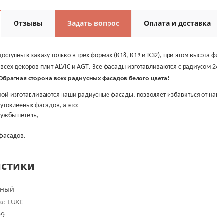
Отзывы
Задать вопрос
Оплата и доставка
ступны к заказу только в трех формах (К18, К19 и К32), при этом высота 
 всех декоров плит
ALVIC
и
AGT
. Все фасады изготавливаются с радиусом 2
Обратная сторона всех радиусных фасадов белого цвета!
орой изготавливаются наши радиусные фасады, позволяет избавиться от на
утоклееных фасадов, а это:
лужбы петель,
 фасадов.
истики
нный
а:
LUXE
99