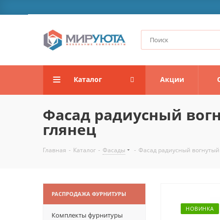
Каталог
Акции
Фасад радиусный вогн
глянец
Главная
-
Каталог
-
Фасады
-
Фасад радиусный вогнутый 
РАСПРОДАЖА ФУРНИТУРЫ
НОВИНКА
Комплекты фурнитуры