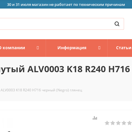
30 и 31 июля магазин не работает по техническим причинам
О компании
Информация
Статьи
утый ALV0003 K18 R240 H716
ALV0003 K18 R240 H716 черный (Negro) глянец