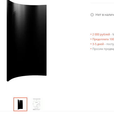
Нет в нали
•
2 000 рублей
- 
•
Предоплата 10
•
3-5 дней
- посту
•
Просим предвар