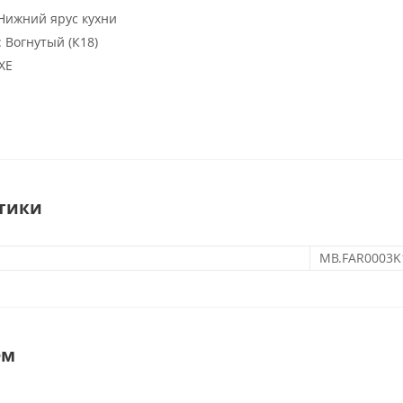
Нижний ярус кухни
:
Вогнутый (К18)
XE
тики
MB.FAR0003K
ем