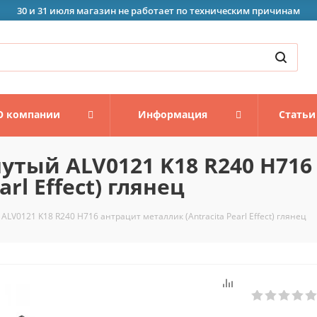
30 и 31 июля магазин не работает по техническим причинам
О компании
Информация
Статьи
утый ALV0121 K18 R240 H716
rl Effect) глянец
LV0121 K18 R240 H716 антрацит металлик (Antracita Pearl Effect) глянец