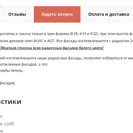
Отзывы
Задать вопрос
Оплата и доставка
ступны к заказу только в трех формах (К18, К19 и К32), при этом высота 
 всех декоров плит
ALVIC
и
AGT
. Все фасады изготавливаются с радиусом 2
Обратная сторона всех радиусных фасадов белого цвета!
орой изготавливаются наши радиусные фасады, позволяет избавиться от на
утоклееных фасадов, а это:
лужбы петель,
 фасадов.
истики
к
а:
LUXE
99