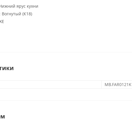
Нижний ярус кухни
:
Вогнутый (К18)
XE
тики
MB.FAR0121K
ем