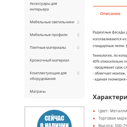
Аксессуары для
интерьера
Описание
Мебельные светильники
Радиусные фасады до
Мебельные профили
изготавливаются из
стандартные петли.
Плитные материалы
Технология, по кот
Кромочный материал
40% относительно гн
- продлевает срок с
Комплектующие для
- облегчает монтаж,
оборудования
- единая геометрия
Матрасы
Характер
Цвет:
Металли
Торговая марк
Высота:
500-7