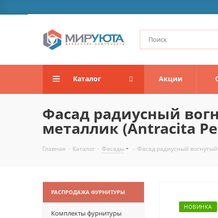
Каталог
Акции
Фасад радиусный вогн
металлик (Antracita Pea
Главная
-
Каталог
-
Фасады
-
Фасад радиусный вогнутый A
РАСПРОДАЖА ФУРНИТУРЫ
НОВИНКА
Комплекты фурнитуры