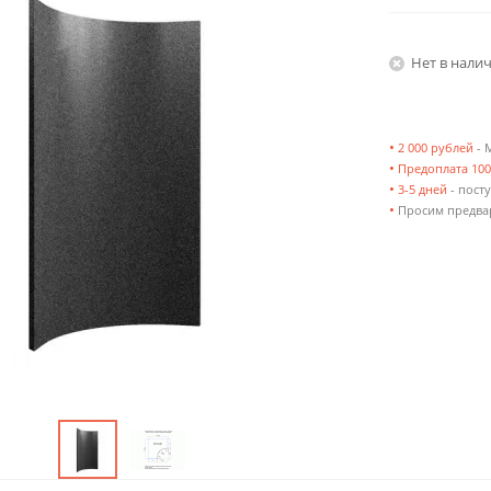
Нет в нали
•
2 000 рублей
- 
•
Предоплата 10
•
3-5 дней
- посту
•
Просим предвар