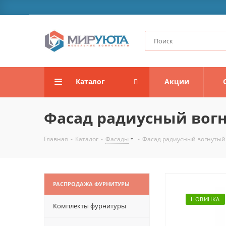
Каталог
Акции
Фасад радиусный вогн
Главная
-
Каталог
-
Фасады
-
Фасад радиусный вогнутый
РАСПРОДАЖА ФУРНИТУРЫ
НОВИНКА
Комплекты фурнитуры