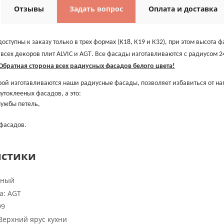
Отзывы
Задать вопрос
Оплата и доставка
ступны к заказу только в трех формах (К18, К19 и К32), при этом высота 
 всех декоров плит
ALVIC
и
AGT
. Все фасады изготавливаются с радиусом 2
Обратная сторона всех радиусных фасадов белого цвета!
орой изготавливаются наши радиусные фасады, позволяет избавиться от на
утоклееных фасадов, а это:
лужбы петель,
 фасадов.
истики
нный
а:
AGT
99
Верхний ярус кухни