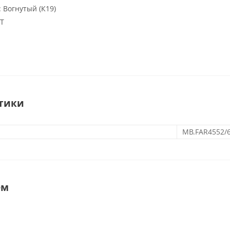
:
Вогнутый (К19)
T
тики
MB.FAR4552/
ем