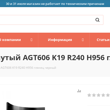
30 и 31 июля магазин не работает по техническим причинам
О компании
Информация
Статьи
утый AGT606 K19 R240 H956 
 AGT606 K19 R240 H956 глянец черный