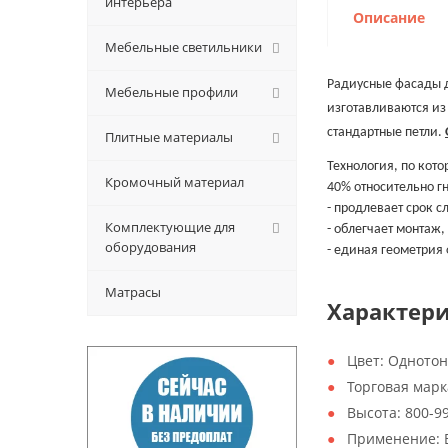
интерьера
Описание
Мебельные светильники
Радиусные фасады до
Мебельные профили
изготавливаются из
стандартные петли.
Плитные материалы
Технология, по кот
Кромочный материал
40% относительно гн
- продлевает срок с
Комплектующие для
- облегчает монтаж,
оборудования
- единая геометрия
Матрасы
Характер
Цвет:
Одното
Торговая марк
Высота:
800-9
Применение: