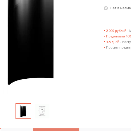
Нет в нали
•
2 000 рублей
- 
•
Предоплата 10
•
3-5 дней
- посту
•
Просим предвар