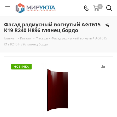
0
Фасад радиусный вогнутый AGT615
K19 R240 H896 глянец бордо
Главная
-
Каталог
-
Фасады
-
Фасад радиусный вогнутый AGT615
K19 R240 H896 глянец бордо
НОВИНКА