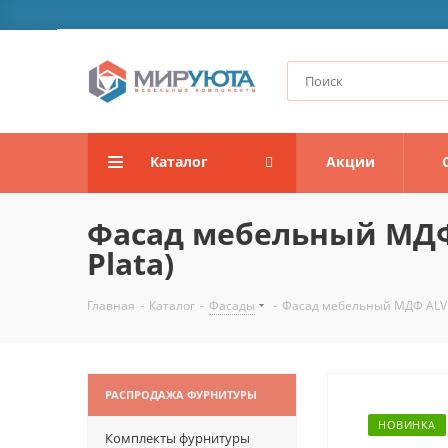
Каталог
Акции
Фасад мебельный МДФ 
Plata)
Главная
-
Каталог
-
Фасады
-
Фасад мебельный МДФ ALVIC 
РАСПРОДАЖА ФУРНИТУРЫ
НОВИНКА
Комплекты фурнитуры