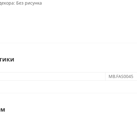
декора:
Без рисунка
тики
MB.FAS0045
ем