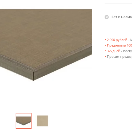
Нет в нали
•
2 000 рублей
- 
•
Предоплата 10
•
3-5 дней
- посту
•
Просим предвар