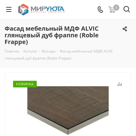
0
Фасад мебельный МДФ ALVIC
глянцевый дуб фраппе (Roble
Frappe)
Главная
-
Каталог
-
Фасады
-
Фасад мебельный МДФ ALVIC
глянцевый дуб фраппе (Roble Frappe)
НОВИНКА