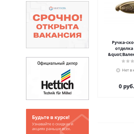
Ручка-ско
отделка
&quot;Вале
Нет в
0
руб
Будьте в курсе!
Узнавайте о скидках и
акциях раньше всех.