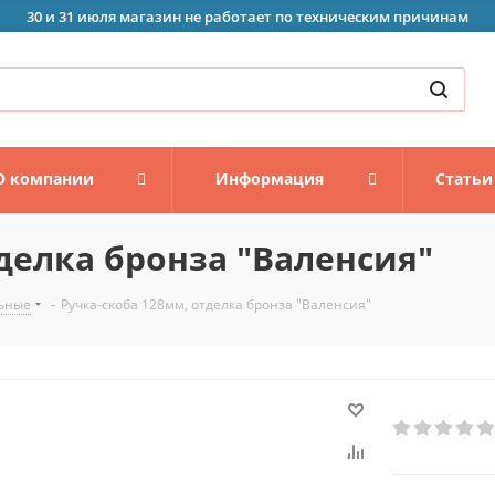
30 и 31 июля магазин не работает по техническим причинам
О компании
Информация
Статьи
делка бронза "Валенсия"
ьные
-
Ручка-скоба 128мм, отделка бронза "Валенсия"