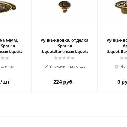
ба 64мм,
Ручка-кнопка, отделка
Ручка-кн
 бронза
бронза
б
нсия&quot;
&quot;Валенсия&quot;
&quot;Ва
 наличии
В наличии на складе
Нет
.
/шт
224
руб.
0
ру