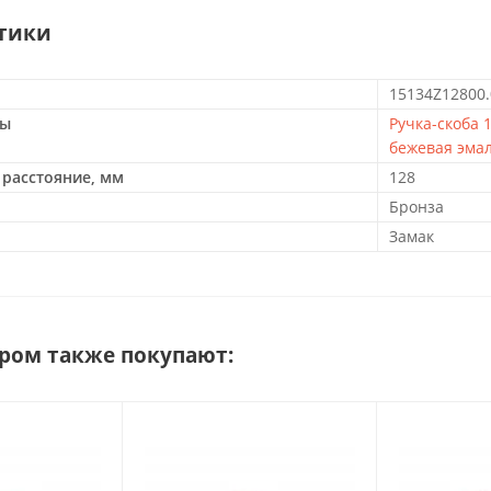
тики
15134Z12800.
ры
Ручка-скоба 
бежевая эма
расстояние, мм
128
Бронза
Замак
аром также покупают: