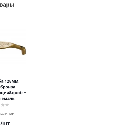
овары
ба 128мм,
 бронза
ция&quot; +
 эмаль
 наличии
.
/шт