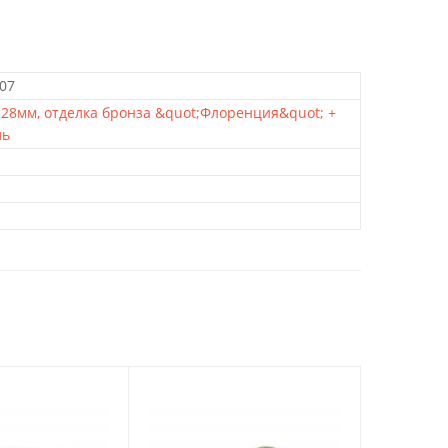
07
128мм, отделка бронза &quot;Флоренция&quot; +
ль