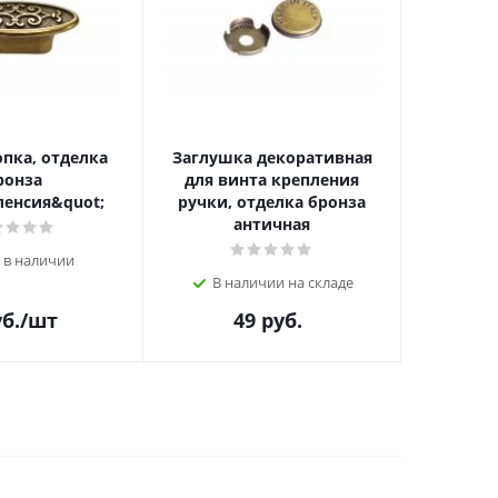
опка, отделка
Заглушка декоративная
ронза
для винта крепления
ленсия&quot;
ручки, отделка бронза
античная
 в наличии
В наличии на складе
б.
/шт
49
руб.