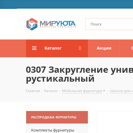
Каталог
Акции
0307 Закругление унив
рустикальный
Главная
-
Каталог
-
Мебельная фурнитура
-
Цоколи для 
РАСПРОДАЖА ФУРНИТУРЫ
Комплекты фурнитуры