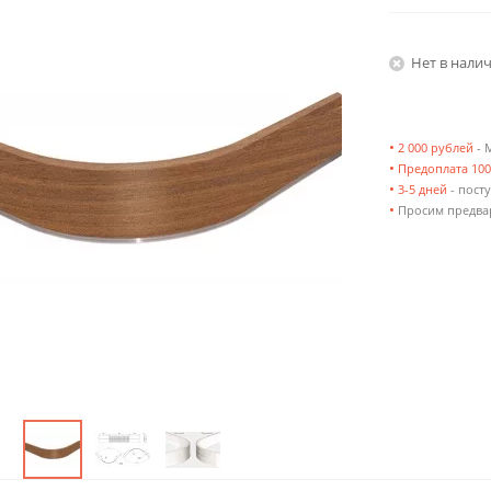
Нет в нали
•
2 000 рублей
- 
•
Предоплата 10
•
3-5 дней
- посту
•
Просим предвар