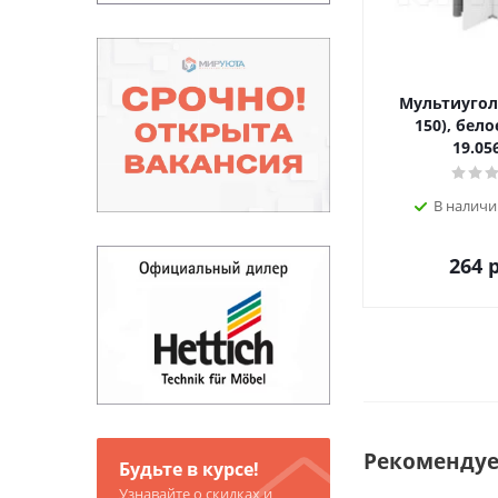
Мультиугол
150), бело
19.05
В наличи
264
р
Рекоменду
Будьте в курсе!
Узнавайте о скидках и