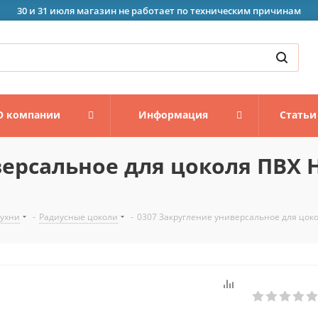
30 и 31 июля магазин не работает по техническим причинам
О компании
Информация
Статьи
ерсальное для цоколя ПВХ Н
кухни
-
Радиусные цоколи
-
0307 Закругление универсальное для цоко