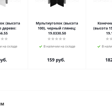
ок (высота
Мультиуголок (высота
Конечн
е дерево:
100), черный глянец:
(высота 15
66.55
19.0330.50
19.
и на складе
В наличии на складе
В нали
уб.
159
руб.
18
ем