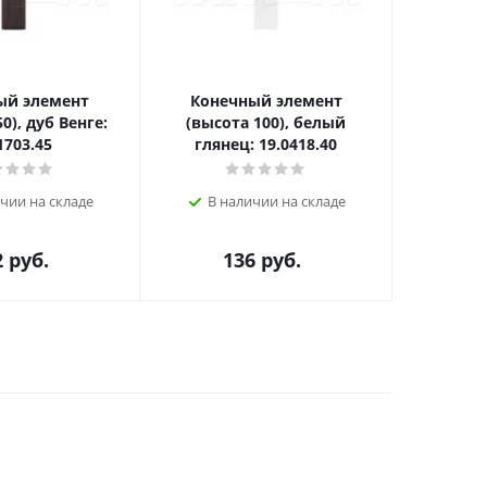
ый элемент
Конечный элемент
Вентиля
0), дуб Венге:
(высота 100), белый
для цок
1703.45
глянец: 19.0418.40
В н
чии на складе
В наличии на складе
2
руб.
136
руб.
1