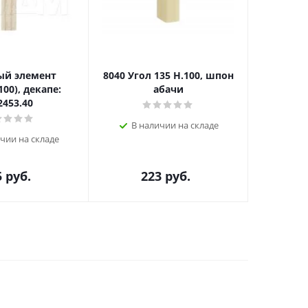
ый элемент
8040 Угол 135 Н.100, шпон
7
100), декапе:
абачи
венти
2453.40
цоколя П
п
В наличии на складе
чии на складе
В н
5
руб.
223
руб.
1