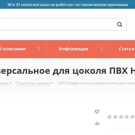
30 и 31 июля магазин не работает по техническим причинам
О компании
Информация
Статьи
ерсальное для цоколя ПВХ Н
кухни
-
Радиусные цоколи
-
0419 Закругление универсальное для цоко