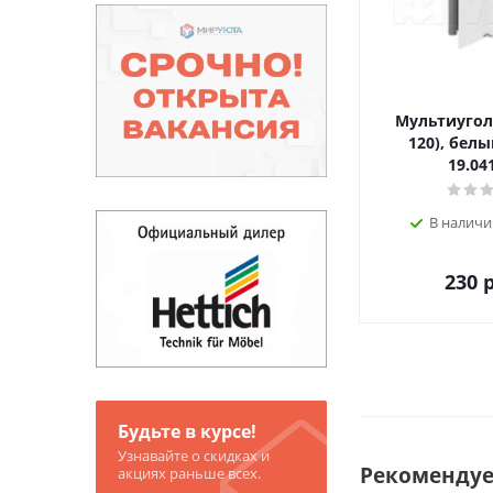
Мультиугол
120), белы
19.04
В наличи
230
р
Будьте в курсе!
Узнавайте о скидках и
Рекоменду
акциях раньше всех.