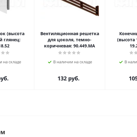
ок (высота
Вентиляционная решетка
Конечн
й глянец:
для цоколя, темно-
(высота 
18.52
коричневая: 90.449.MA
19.
и на складе
В наличии на складе
В нали
уб.
132
руб.
10
ем