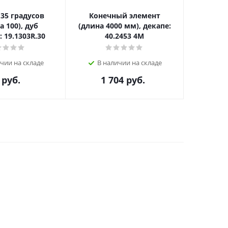
135 градусов
Конечный элемент
8040 Уго
а 100), дуб
(длина 4000 мм), декапе:
 19.1303R.30
40.2453 4M
В н
чии на складе
В наличии на складе
руб.
1 704
руб.
2