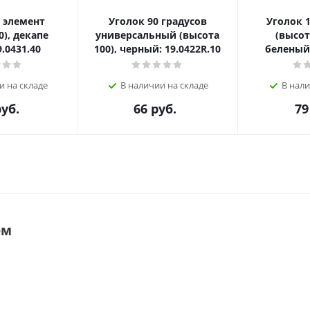
 элемент
Уголок 90 градусов
Уголок 
0), декапе
универсальный (высота
(высот
.0431.40
100), черный: 19.0422R.10
беленый:
и на складе
В наличии на складе
В нали
уб.
66
руб.
79
ем