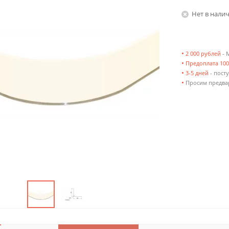
Нет в нали
•
2 000 рублей
- 
•
Предоплата 10
•
3-5 дней
- посту
•
Просим предвар