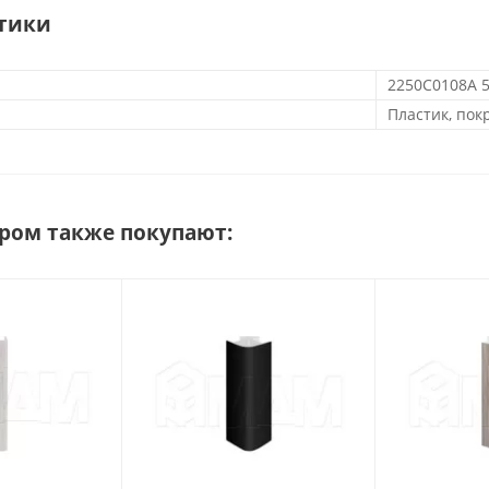
тики
2250C0108A 
Пластик, по
аром также покупают: