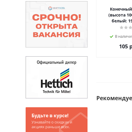
Конечный
(высота 10
белый: 19
В наличи
105
р
Рекоменду
Будьте в курсе!
Узнавайте о скидках и
акциях раньше всех.