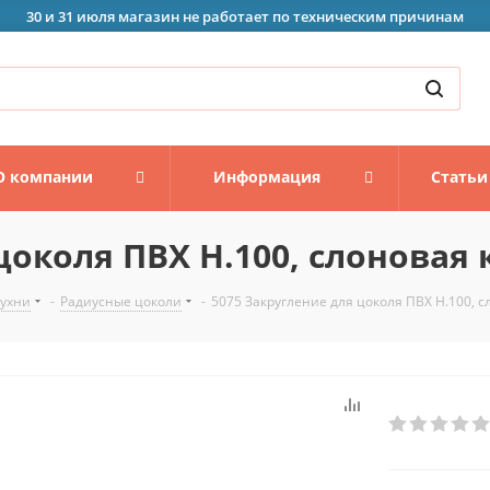
30 и 31 июля магазин не работает по техническим причинам
О компании
Информация
Статьи
цоколя ПВХ Н.100, слоновая
кухни
-
Радиусные цоколи
-
5075 Закругление для цоколя ПВХ Н.100, 