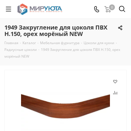
0
1949 Закругление для цоколя ПВХ
Н.150, орех морёный NEW
Главная
-
Каталог
-
Мебельная фурнитура
-
Цоколи для кухни
-
Радиусные цоколи
-
1949 Закругление для цоколя ПВХ Н.150, орех
морёный NEW