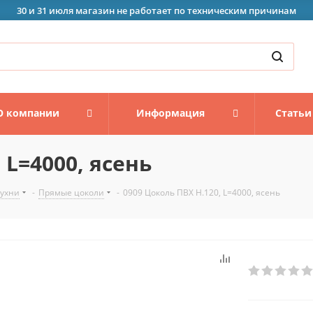
30 и 31 июля магазин не работает по техническим причинам
О компании
Информация
Статьи
 L=4000, ясень
кухни
-
Прямые цоколи
-
0909 Цоколь ПВХ H.120, L=4000, ясень