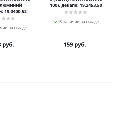
 алюминий
100), декапе: 19.2453.50
(высота
: 19.0400.52
матовы
В наличии на складе
чии на складе
В н
3
руб.
159
руб.