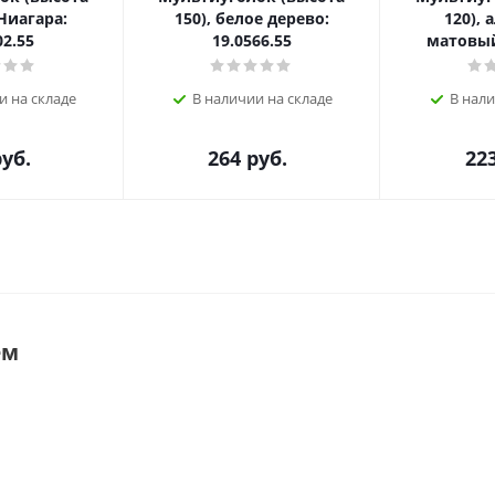
 Ниагара:
150), белое дерево:
120),
02.55
19.0566.55
матовый
и на складе
В наличии на складе
В нали
уб.
264
руб.
22
ем