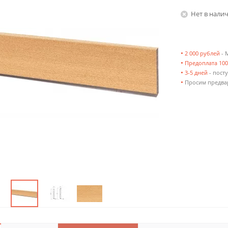
Нет в нали
•
2 000 рублей
- 
•
Предоплата 10
•
3-5 дней
- посту
•
Просим предвар