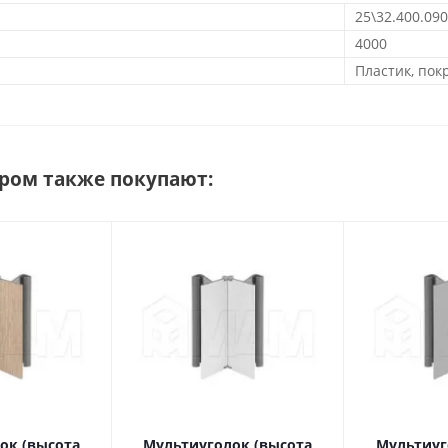
25\32.400.09
4000
Пластик, по
аром также покупают:
ок (высота
Мультиуголок (высота
Мультиуг