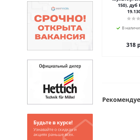
150), дуб
19.13
В наличи
318
р
Рекоменду
Будьте в курсе!
Узнавайте о скидках и
акциях раньше всех.