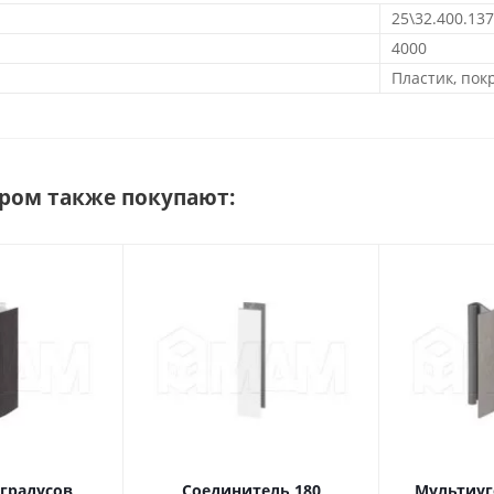
25\32.400.13
4000
Пластик, по
аром также покупают:
 градусов
Соединитель 180
Мультиуг