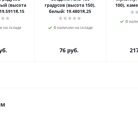
ый (высота
градусов (высота 150),
100), каме
 19.5911R.15
белый: 19.4801R.25
В нали
и на складе
В наличии на складе
уб.
76
руб.
21
ем