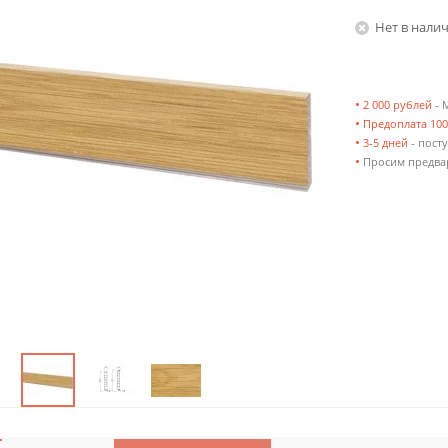
Нет в нали
•
2 000 рублей
- 
•
Предоплата 10
•
3-5 дней
- посту
•
Просим предвар