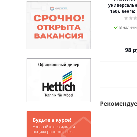
универсальн
150), венге:
В наличи
98
р
Рекоменду
Будьте в курсе!
Узнавайте о скидках и
акциях раньше всех.