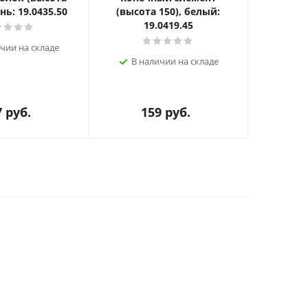
нь: 19.0435.50
(высота 150), белый:
(высо
19.0419.45
чии на складе
В наличии на складе
В н
7
руб.
159
руб.
1