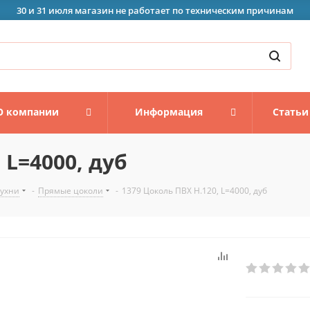
30 и 31 июля магазин не работает по техническим причинам
О компании
Информация
Статьи
 L=4000, дуб
кухни
-
Прямые цоколи
-
1379 Цоколь ПВХ H.120, L=4000, дуб