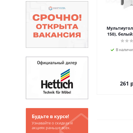
Мультиугол
150), белый:
В наличи
261
р
Будьте в курсе!
Узнавайте о скидках и
акциях раньше всех.