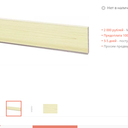
Нет в нали
•
2 000 рублей
- 
•
Предоплата 10
•
3-5 дней
- посту
•
Просим предвар