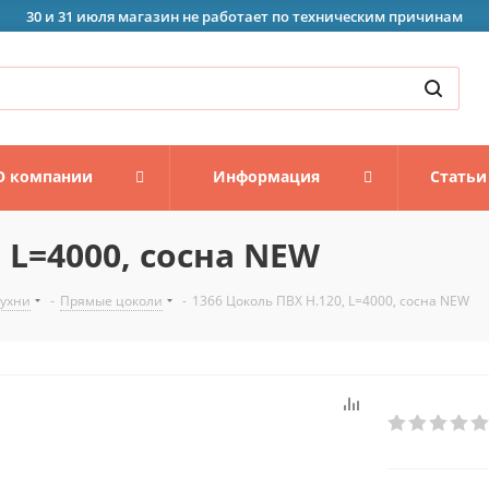
30 и 31 июля магазин не работает по техническим причинам
О компании
Информация
Статьи
 L=4000, сосна NEW
кухни
-
Прямые цоколи
-
1366 Цоколь ПВХ H.120, L=4000, сосна NEW