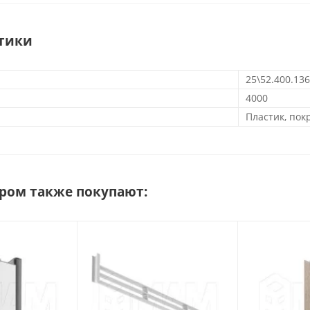
тики
25\52.400.13
4000
Пластик, по
аром также покупают: