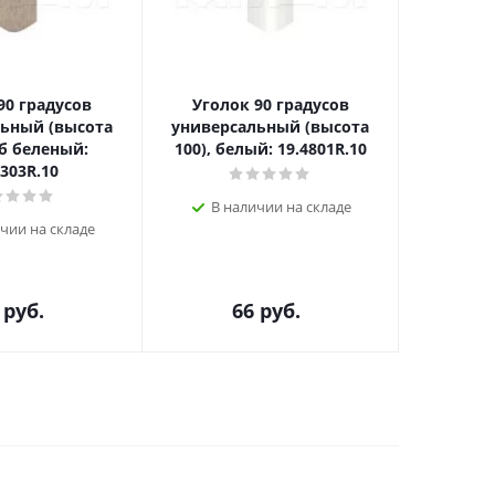
90 градусов
Уголок 90 градусов
Коне
ьный (высота
универсальный (высота
(высот
уб беленый:
100), белый: 19.4801R.10
1303R.10
В наличии на складе
В н
чии на складе
руб.
66
руб.
1