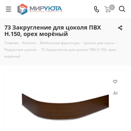
0
73 Закругление для цоколя ПВХ
Н.150, орех морёный
Главная
-
Каталог
-
Мебельная фурнитура
-
Цоколи для кухни
-
Радиусные цоколи
-
73 Закругление для цоколя ПВХ Н.150, орех
морёный