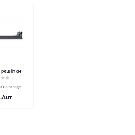
 решётки
и на складе
.
/шт