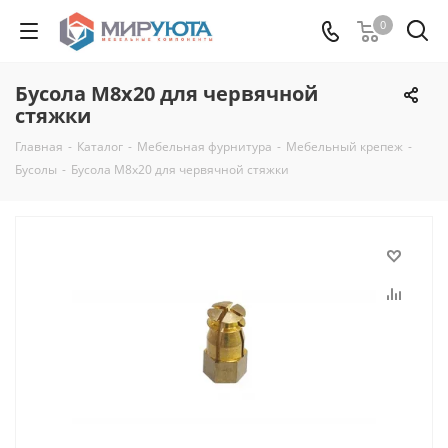
0
Бусола М8х20 для червячной
стяжки
Главная
-
Каталог
-
Мебельная фурнитура
-
Мебельный крепеж
-
Бусолы
-
Бусола М8х20 для червячной стяжки