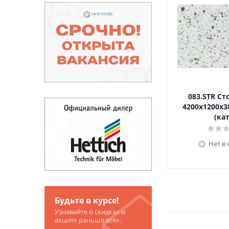
083.STR С
4200х1200х3
(кат
Нет в
Будьте в курсе!
Узнавайте о скидках и
акциях раньше всех.