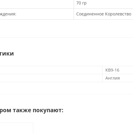
70 гр
ждения:
Соединенное Королевство
тики
KB9-16
Англия
аром также покупают: