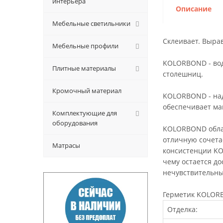
интерьера
Описание
Мебельные светильники
Склеивает. Выра
Мебельные профили
KOLORBOND - вод
Плитные материалы
столешниц.
Кромочный материал
KOLORBOND - над
обеспечивает ма
Комплектующие для
оборудования
KOLORBOND облад
отличную сочета
Матрасы
консистенции KO
чему остается д
нечувствительны
Герметик KOLORB
Отделка: