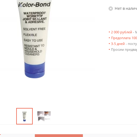
Нет в нали
•
2 000 рублей
- 
•
Предоплата 10
•
3-5 дней
- посту
•
Просим предвар