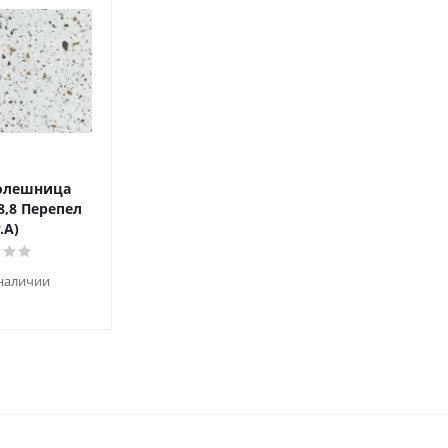
толешница
8,8 Перепел
.A)
 наличии