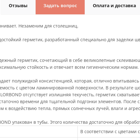
Отзывы
Задать вопрос
Оплата и доставка
внивает. Незаменим для столешниц.
остойкий герметик, разработанный специально для заделки ш
ежный герметик, сочетающий в себе великолепные склеивающи
ксимальную стойкость и отвечает всем гигиеническим нормам.
ает полужидкой консистенцией, которая, отлично впитываясь 
емость с цветом ламинированной поверхности. В результате шо
LORBOND отсутствует излишняя текучесть, герметик схватывает
остаточно времени для тщательной подгонки элементов. После 
м к воздействию тепла, прямых солнечных лучей, влаги и агр
OND упакован в тубы. Этого количества достаточно для обрабо
В соответствии с цветами