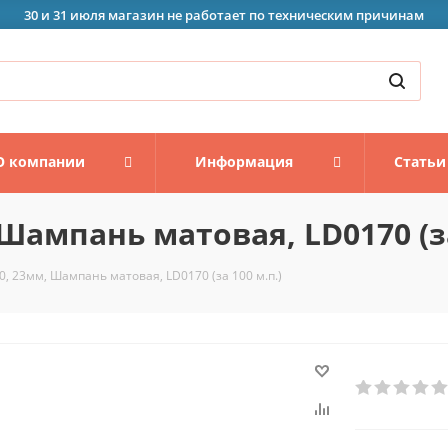
30 и 31 июля магазин не работает по техническим причинам
О компании
Информация
Статьи
Шампань матовая, LD0170 (за
0, 23мм, Шампань матовая, LD0170 (за 100 м.п.)