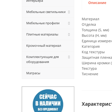
интерьера
Описание
Мебельные светильники
Материал
Мебельные профили
Отделка
Толщина (S, мм)
Плитные материалы
Высота (H, мм)
Единица измерени
Кромочный материал
Категория
Код текстуры
Комплектующие для
Защитная пленк
оборудования
Ширина кромки (
Текстура
Матрасы
Тиснение
Характерис