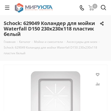
0
Schock: 629049 Коландер для мойки
Waterfall D150 230x230x118 пластик
белый
Главная
-
Каталог
-
Мойки и смесители
-
Аксессуары для моек
-
Schock: 629049 Коландер для мойки Waterfall D150 230x230x118
пластик белый