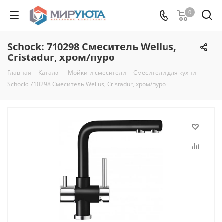
0
Schock: 710298 Смеситель Wellus,
Cristadur, хром/пуро
Главная
-
Каталог
-
Мойки и смесители
-
Смесители для кухни
-
Schock: 710298 Смеситель Wellus, Cristadur, хром/пуро