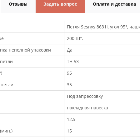
Отзывы
Задать вопрос
Оплата и доставка
Петля Sesnys 8631i, угол 95°, чаш
ке
200 Шт.
пка неполной упаковки
Да
 петли
TH 53
)
95
 петли
35
Под запрессовку
накладная навеска
12,5
(мин.)
15