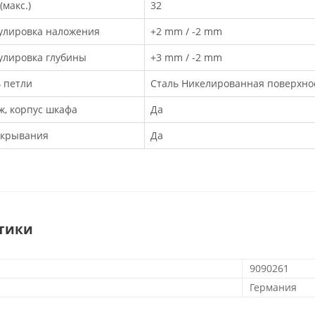
макс.)
32
улировка наложения
+2 mm / -2 mm
улировка глубины
+3 mm / -2 mm
ь петли
Сталь Никелированная поверхнос
, корпус шкафа
Да
акрывания
Да
тики
9090261
Германия