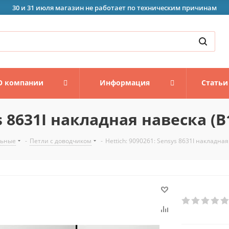
30 и 31 июля магазин не работает по техническим причинам
О компании
Информация
Статьи
s 8631I накладная навеска (B
льные
-
Петли с доводчиком
-
Hettich: 9090261: Sensys 8631I накладная