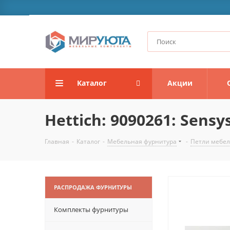
Каталог
Акции
Hettich: 9090261: Sensy
Главная
-
Каталог
-
Мебельная фурнитура
-
Петли мебе
РАСПРОДАЖА ФУРНИТУРЫ
Комплекты фурнитуры