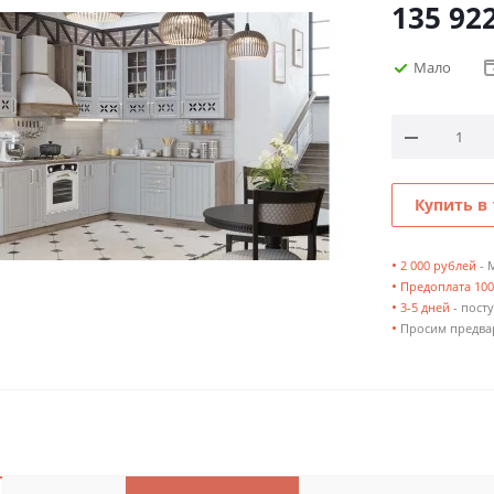
135 92
Мало
Купить в 
•
2 000 рублей
- 
•
Предоплата 10
•
3-5 дней
- посту
•
Просим предвар