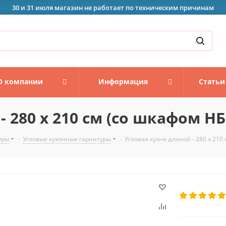
30 и 31 июля магазин не работает по техническим причинам
О компании
Информация
Статьи
 280 х 210 см (со шкафом НБ
уры
-
Угловые кухонные гарнитуры
-
Угловая кухня длиной - 280 х 210