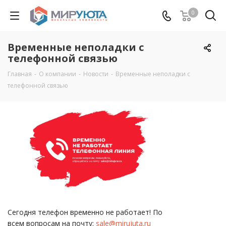
0
Временные неполадки с
телефонной связью
Главная
-
О компании
-
Новости
-
Временные неполадки с
телефонной связью
Сегодня телефон временно не работает! По
всем вопросам на почту:
sale@mirujuta.ru