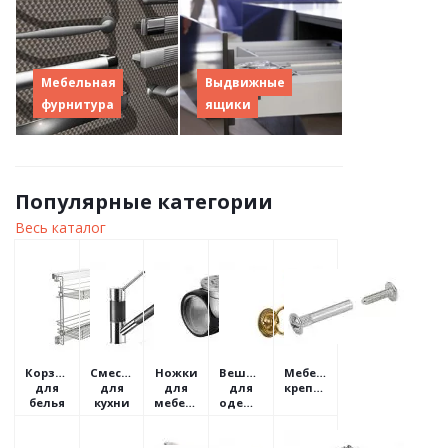
Мебельная
Выдвижные
фурнитура
ящики
Популярные категории
Весь каталог
Корзины
Смесители
Ножки
Вешалки
Мебельный
для
для
для
для
крепеж
белья
кухни
мебели
одежды