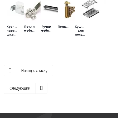
Крепления
Петли
Ручки
Полкодержатели
Сушилки
навесных
мебельные
мебельные
для
шкафов
посуды
Назад к списку
Следующий