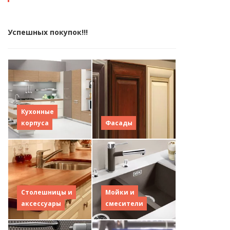
Успешных покупок!!!
Кухонные
корпуса
Фасады
Столешницы и
Мойки и
аксессуары
смесители