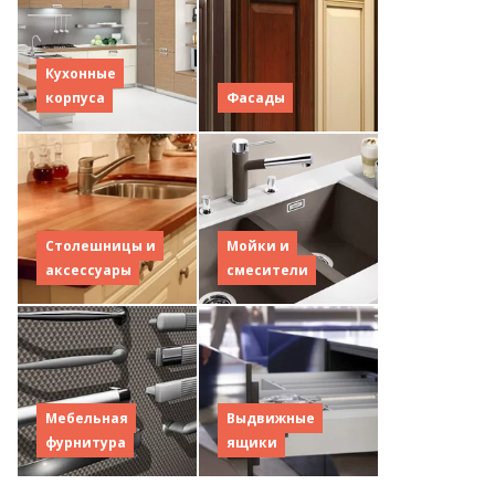
Кухонные
корпуса
Фасады
Столешницы и
Мойки и
аксессуары
смесители
Мебельная
Выдвижные
фурнитура
ящики