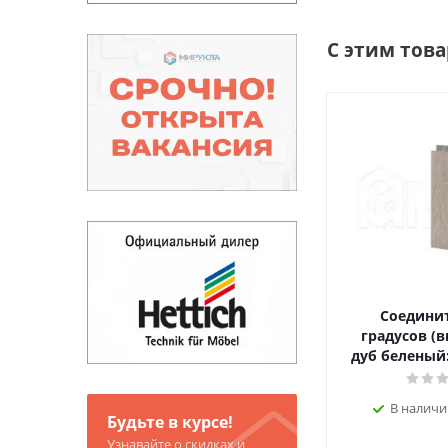
С этим тов
Соединит
градусов (в
дуб беленый:
В наличи
Будьте в курсе!
Узнавайте о скидках и