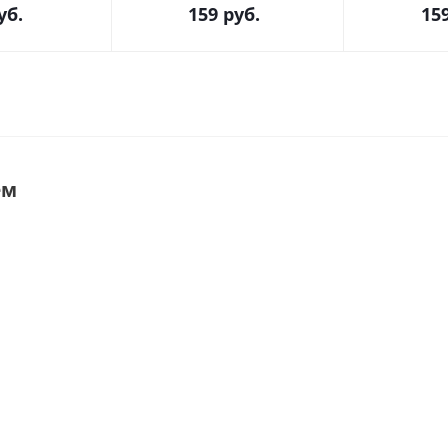
уб.
159
руб.
15
ем