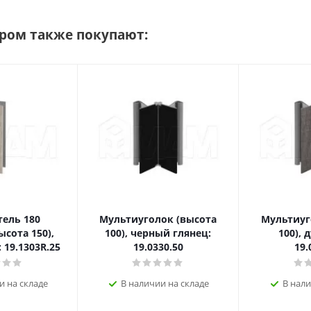
аром также покупают:
ель 180
Мультиуголок (высота
Мультиуг
ысота 150),
100), черный глянец:
100), 
 19.1303R.25
19.0330.50
19.
и на складе
В наличии на складе
В нали