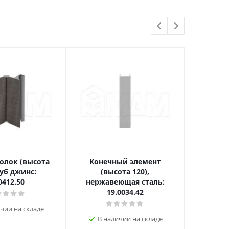
олок (высота
Конечный элемент
Коне
дуб джинс:
(высота 120),
(высо
0412.50
нержавеющая сталь:
лондо
19.0034.42
чии на складе
В н
В наличии на складе