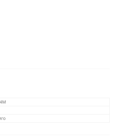
 4M
иго