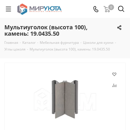
0
Мультиуголок (высота 100),
камень: 19.0435.50
Главная
-
Каталог
-
Мебельная фурнитура
-
Цоколи для кухни
-
Углы цоколя
-
Мультиуголок (высота 100), камень: 19.0435.50