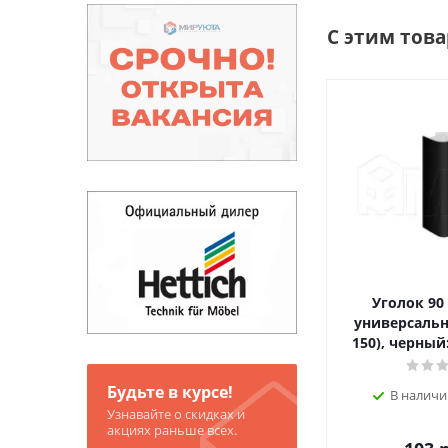
С этим тов
Уголок 90
универсальн
150), черный:
Будьте в курсе!
В наличи
Узнавайте о скидках и
акциях раньше всех.