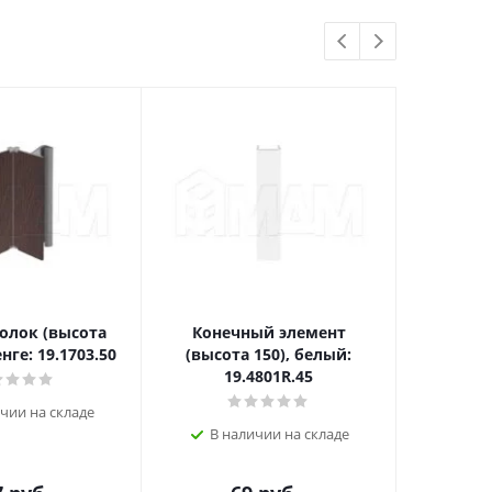
олок (высота
Конечный элемент
Уголо
енге: 19.1703.50
(высота 150), белый:
(высот
19.4801R.45
1
чии на складе
В наличии на складе
В н