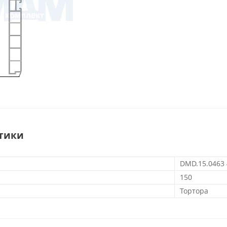
тики
DMD.15.0463
150
Тортора