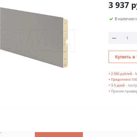
3 937
р
В наличии 
Купить в 
•
2 000 рублей
- 
•
Предоплата 10
•
3-5 дней
- посту
•
Просим предвар