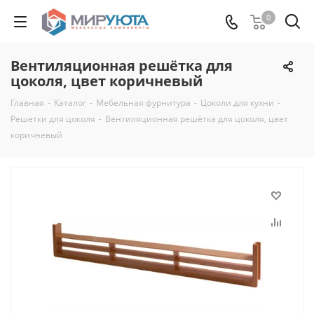
0
Вентиляционная решётка для
цоколя, цвет коричневый
Главная
-
Каталог
-
Мебельная фурнитура
-
Цоколи для кухни
-
Решетки для цоколя
-
Вентиляционная решётка для цоколя, цвет
коричневый