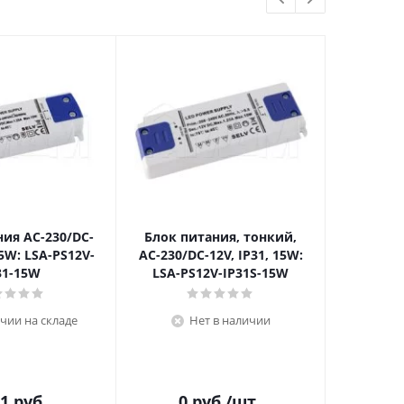
ния AC-230/DC-
Блок питания, тонкий,
222 К
15W: LSA-PS12V-
AC-230/DC-12V, IP31, 15W:
под
31-15W
LSA-PS12V-IP31S-15W
рычажко
0.08-4.
W
чии на складе
Нет в наличии
В н
51
руб.
0
руб.
/шт
16