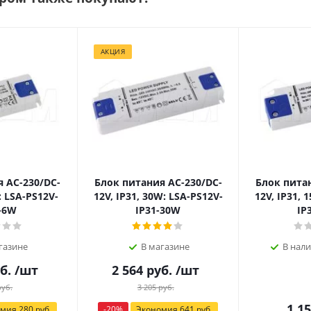
АКЦИЯ
 AC-230/DC-
Блок питания AC-230/DC-
Блок пита
: LSA-PS12V-
12V, IP31, 30W: LSA-PS12V-
12V, IP31, 
-6W
IP31-30W
IP
газине
В магазине
В нали
б.
/шт
2 564
руб.
/шт
уб.
3 205
руб.
1 1
омия
280
руб.
-
20
%
Экономия
641
руб.