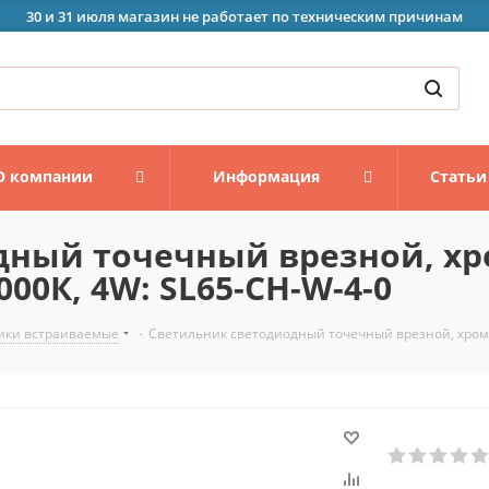
30 и 31 июля магазин не работает по техническим причинам
О компании
Информация
Статьи
ный точечный врезной, хро
0К, 4W: SL65-CH-W-4-0
ики встраиваемые
-
Светильник светодиодный точечный врезной, хром,