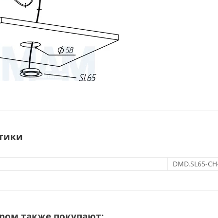
тики
DMD.SL65-CH
аром также покупают: