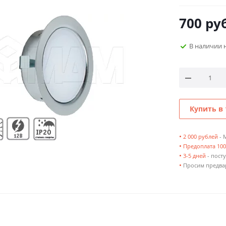
700
руб
В наличии 
Купить в 
•
2 000 рублей
- 
•
Предоплата 10
•
3-5 дней
- посту
•
Просим предвар