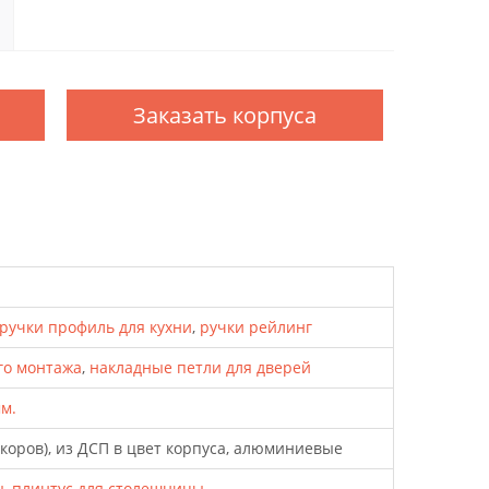
Заказать корпуса
ручки профиль для кухни
,
ручки рейлинг
го монтажа
,
накладные петли для дверей
мм.
екоров), из ДСП в цвет корпуса, алюминиевые
ы
,
плинтус для столешницы