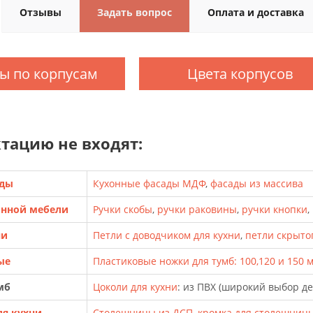
Отзывы
Задать вопрос
Оплата и доставка
ы по корпусам
Цвета корпусов
тацию не входят:
ады
Кухонные фасады МДФ
,
фасады из массива
онной мебели
Ручки скобы
,
ручки раковины
,
ручки кнопки
,
ни
Петли с доводчиком для кухни
,
петли скрыто
ые
Пластиковые ножки для тумб: 100,120 и 150 
мб
Цоколи для кухни
: из ПВХ (широкий выбор д
я кухни
Столешницы из ДСП
,
кромка для столешниц