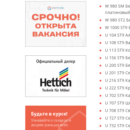
W 980 SM Б
платиновый
W 980 ST2 
W 1000 ST9
U 104 ST9 А
U 108 ST9 
U 113 ST9 К
U 156 ST9 Б
U 200 ST9 
U 201 ST9 С
U 216 ST9 К
U 222 ST9 К
U 702 ST9 
U 707 ST9 Ш
U 708 ST9 С
Будьте в курсе!
U 727 ST9 С
Узнавайте о скидках и
акциях раньше всех.
U 732 ST9 