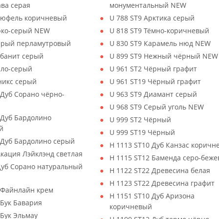
ава серая
монументальный NEW
Трюфель коричневый
U 788 ST9 Арктика серый
Ярко-серый NEW
U 818 ST9 Тёмно-коричневый
Серый перламутровый
U 830 ST9 Карамель нюд NEW
убанит серый
U 899 ST9 Нежный чёрный NEW
ело-серый
U 961 ST2 Чёрный графит
никс серый
U 961 ST19 Чёрный графит
 Дуб Сорано чёрно-
U 963 ST9 Диамант серый
й
U 968 ST9 Серый уголь NEW
 Дуб Бардолино
U 999 ST2 Чёрный
й
U 999 ST19 Чёрный
 Дуб Бардолино серый
H 1113 ST10 Дуб Канзас коричн
Акация Лэйклэнд светлая
H 1115 ST12 Баменда серо-беж
Дуб Сорано натуральный
H 1122 ST22 Древесина белая
H 1123 ST22 Древесина графит
 Файнлайн крем
H 1151 ST10 Дуб Аризона
 Бук Бавария
коричневый
 Бук Эльмау