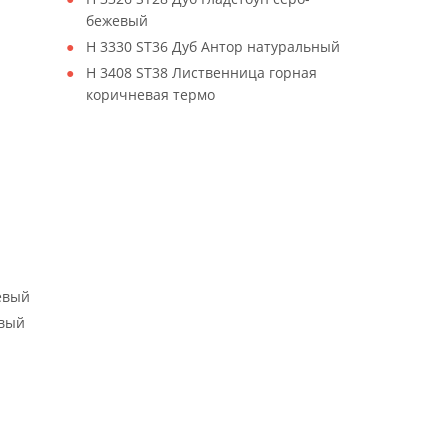
бежевый
H 3330 ST36 Дуб Антор натуральный
H 3408 ST38 Лиственница горная
коричневая термо
евый
евый