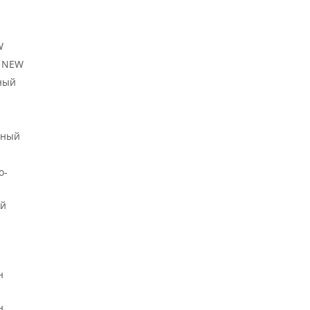
W
й NEW
ный
ьный
о-
ый
н
н