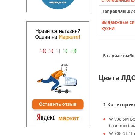
Направляющи
Выдвижные си
кухни
В случае выбо
Цвета ЛДС
1 Категория
W 908 SM Б
базовый (вл
W 908 ST2 