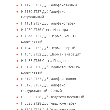
H 1176 ST37 Дуб Галифакс белый
H 1180 ST37 Дуб Галифакс
натуральный
H 1181 ST37 Дуб Галифакс табак
H 1250 ST36 Ясень Наварра
H 1344 ST32 Дуб Шерман коньяк
коричневый
H 1345 ST32 Дуб Шерман серый
H 1346 ST32 Дуб Шерман антрацит
H 1486 ST36 Сосна Пасадена
H 3154 ST36 Дуб Чарльстон тёмно-
коричневый
H 3176 ST37 Дуб Галифакс олово
H 3178 ST37 Дуб Галифакс
глазурованный чёрный
H 3309 ST28 Дуб Гладстоун песочный
H 3325 ST28 Дуб Гладстоун табак
H 3326 ST28 Дуб Гладстоун серо-