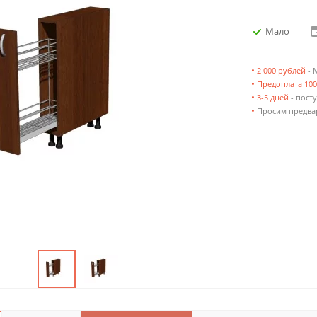
Мало
•
2 000 рублей
- 
•
Предоплата 10
•
3-5 дней
- посту
•
Просим предвар