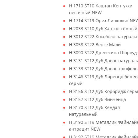
H 1710 ST10 Каштан Кентукки
песочный NEW
H 1714 ST19 Орех Линкольн NE
H 2033 ST10 Дуб Хантон тёмны
H 3012 ST22 Кокоболо натураль
H 3058 ST22 Венге Мали
H 3090 ST22 Древесина Шорвуд
H 3131 ST12 Дуб Давос натурал
H 3133 ST12 Дуб Давос трюфель
H 3146 ST19 Дуб Лоренцо бежев
серый
H 3156 ST12 Дуб Корбридж сер
H 3157 ST12 Дуб Винченца
H 3170 ST12 Дуб Кендал
натуральный
H 3190 ST19 Металлик Файнлай
антрацит NEW
H 3192 ST19 Металлик Файнлай