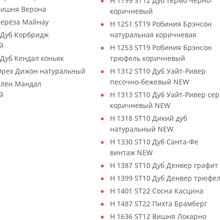
H 1199 ST12 Дуб термо чёрно-
 Вишня Верона
коричневый
Берёза Майнау
H 1251 ST19 Робиния Брэнсон
 Дуб Корбридж
натуральная коричневая
й
H 1253 ST19 Робиния Брэнсон
Дуб Кендал коньяк
трюфель коричневый
 Орех Дижон натуральный
H 1312 ST10 Дуб Уайт-Ривер
песочно-бежевый NEW
Клён Мандал
й
H 1313 ST10 Дуб Уайт-Ривер сер
коричневый NEW
H 1318 ST10 Дикий дуб
натуральный NEW
H 1330 ST10 Дуб Санта-Фе
винтаж NEW
H 1387 ST10 Дуб Денвер графит
H 1399 ST10 Дуб Денвер трюфе
H 1401 ST22 Сосна Касцина
H 1487 ST22 Пихта Брамберг
H 1636 ST12 Вишня Локарно