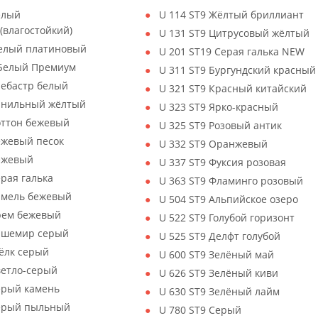
елый
U 114 ST9 Жёлтый бриллиант
(влагостойкий)
U 131 ST9 Цитрусовый жёлтый
Белый платиновый
U 201 ST19 Серая галька NEW
 Белый Премиум
U 311 ST9 Бургундский красный
лебастр белый
U 321 ST9 Красный китайский
Ванильный жёлтый
U 323 ST9 Ярко-красный
оттон бежевый
U 325 ST9 Розовый антик
ежевый песок
U 332 ST9 Оранжевый
Бежевый
U 337 ST9 Фуксия розовая
ерая галька
U 363 ST9 Фламинго розовый
амель бежевый
U 504 ST9 Альпийское озеро
рем бежевый
U 522 ST9 Голубой горизонт
Кашемир серый
U 525 ST9 Делфт голубой
ёлк серый
U 600 ST9 Зелёный май
ветло-серый
U 626 ST9 Зелёный киви
ерый камень
U 630 ST9 Зелёный лайм
Серый пыльный
U 780 ST9 Серый