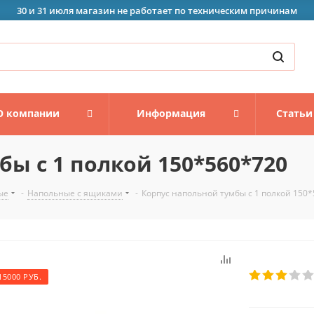
30 и 31 июля магазин не работает по техническим причинам
О компании
Информация
Статьи
ы с 1 полкой 150*560*720
ые
-
Напольные с ящиками
-
Корпус напольной тумбы с 1 полкой 150
15000 РУБ.