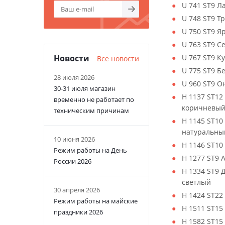
U 741 ST9 Л
U 748 ST9 
U 750 ST9 
U 763 ST9 
U 767 ST9 К
Новости
Все новости
U 775 ST9 Б
28 июля 2026
U 960 ST9 О
30-31 июля магазин
H 1137 ST12
временно не работает по
коричневы
техническим причинам
H 1145 ST10
натуральны
10 июня 2026
H 1146 ST10
Режим работы на День
H 1277 ST9 
России 2026
H 1334 ST9 
светлый
30 апреля 2026
H 1424 ST22
Режим работы на майские
H 1511 ST15
праздники 2026
H 1582 ST15