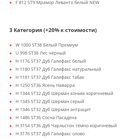
F 812 ST9 Мрамор Леванто белый NEW
3 Категория (+20% к стоимости)
W 1000 ST38 Белый Премиум
U 998 ST38 Лес чёрный
H 1176 ST37 Дуб Галифакс белый
H 1180 ST37 Дуб Галифакс натуральный
H 1181 ST37 Дуб Галифакс табак
H 1250 ST36 Ясень Наварра
H 1344 ST32 Дуб Шерман коньяк коричневый
H 1345 ST32 Дуб Шерман серый
H 1346 ST32 Дуб Шерман антрацит
H 1486 ST36 Сосна Пасадена
H 3154 ST36 Дуб Чарльстон тёмно-коричневый
H 3176 ST37 Дуб Галифакс олово