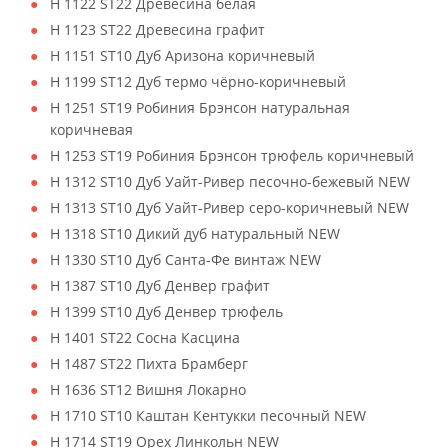
H 1122 ST22 Древесина белая
H 1123 ST22 Древесина графит
H 1151 ST10 Дуб Аризона коричневый
H 1199 ST12 Дуб термо чёрно-коричневый
H 1251 ST19 Робиния Брэнсон натуральная
коричневая
H 1253 ST19 Робиния Брэнсон трюфель коричневый
H 1312 ST10 Дуб Уайт-Ривер песочно-бежевый NEW
H 1313 ST10 Дуб Уайт-Ривер серо-коричневый NEW
H 1318 ST10 Дикий дуб натуральный NEW
H 1330 ST10 Дуб Санта-Фе винтаж NEW
H 1387 ST10 Дуб Денвер графит
H 1399 ST10 Дуб Денвер трюфель
H 1401 ST22 Сосна Касцина
H 1487 ST22 Пихта Брамберг
H 1636 ST12 Вишня Локарно
H 1710 ST10 Каштан Кентукки песочный NEW
H 1714 ST19 Орех Линкольн NEW