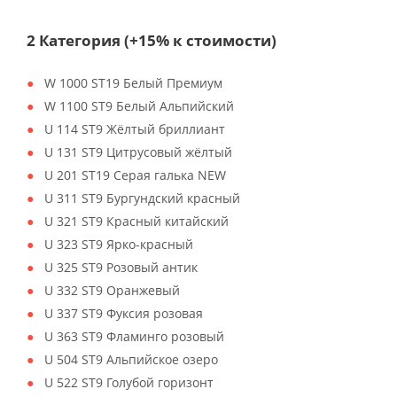
2 Категория (+15% к стоимости)
W 1000 ST19 Белый Премиум
W 1100 ST9 Белый Альпийский
U 114 ST9 Жёлтый бриллиант
U 131 ST9 Цитрусовый жёлтый
U 201 ST19 Серая галька NEW
U 311 ST9 Бургундский красный
U 321 ST9 Красный китайский
U 323 ST9 Ярко-красный
U 325 ST9 Розовый антик
U 332 ST9 Оранжевый
U 337 ST9 Фуксия розовая
U 363 ST9 Фламинго розовый
U 504 ST9 Альпийское озеро
U 522 ST9 Голубой горизонт