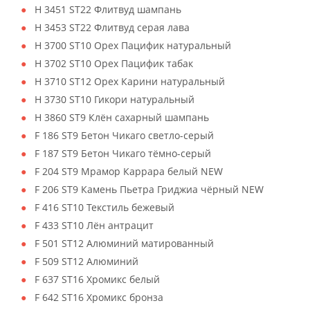
H 3451 ST22 Флитвуд шампань
H 3453 ST22 Флитвуд серая лава
H 3700 ST10 Орех Пацифик натуральный
H 3702 ST10 Орех Пацифик табак
H 3710 ST12 Орех Карини натуральный
H 3730 ST10 Гикори натуральный
H 3860 ST9 Клён сахарный шампань
F 186 ST9 Бетон Чикаго светло-серый
F 187 ST9 Бетон Чикаго тёмно-серый
F 204 ST9 Мрамор Каррара белый NEW
F 206 ST9 Камень Пьетра Гриджиа чёрный NEW
F 416 ST10 Текстиль бежевый
F 433 ST10 Лён антрацит
F 501 ST12 Алюминий матированный
F 509 ST12 Алюминий
F 637 ST16 Хромикс белый
F 642 ST16 Хромикс бронза