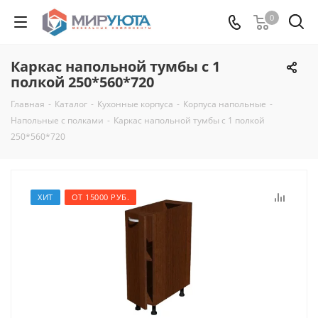
0
Каркас напольной тумбы с 1
полкой 250*560*720
Главная
-
Каталог
-
Кухонные корпуса
-
Корпуса напольные
-
Напольные с полками
-
Каркас напольной тумбы с 1 полкой
250*560*720
ХИТ
ОТ 15000 РУБ.