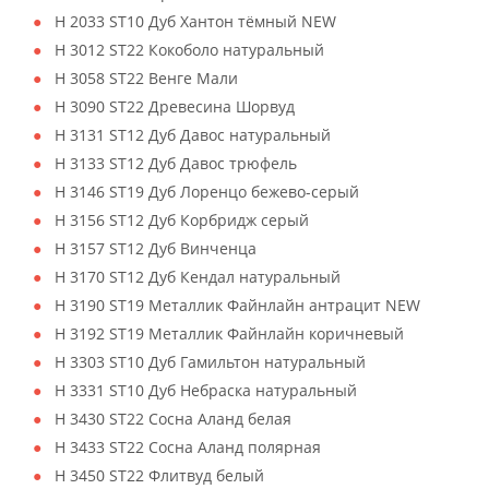
H 2033 ST10 Дуб Хантон тёмный NEW
H 3012 ST22 Кокоболо натуральный
H 3058 ST22 Венге Мали
H 3090 ST22 Древесина Шорвуд
H 3131 ST12 Дуб Давос натуральный
H 3133 ST12 Дуб Давос трюфель
H 3146 ST19 Дуб Лоренцо бежево-серый
H 3156 ST12 Дуб Корбридж серый
H 3157 ST12 Дуб Винченца
H 3170 ST12 Дуб Кендал натуральный
H 3190 ST19 Металлик Файнлайн антрацит NEW
H 3192 ST19 Металлик Файнлайн коричневый
H 3303 ST10 Дуб Гамильтон натуральный
H 3331 ST10 Дуб Небраска натуральный
H 3430 ST22 Сосна Аланд белая
H 3433 ST22 Сосна Аланд полярная
H 3450 ST22 Флитвуд белый