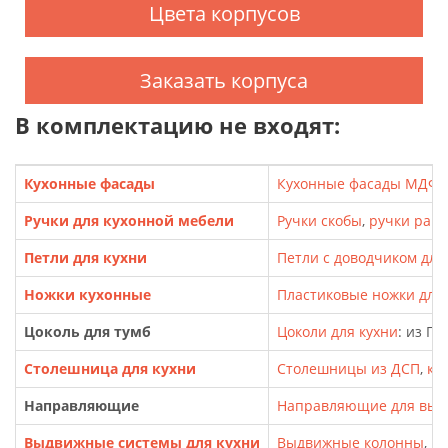
Цвета корпусов
Заказать корпуса
В комплектацию не входят:
Кухонные фасады
Кухонные фасады МДФ
,
Ручки для кухонной мебели
Ручки скобы
,
ручки рак
Петли для кухни
Петли с доводчиком для
Ножки кухонные
Пластиковые ножки для т
Цоколь для тумб
Цоколи для кухни
: из П
Столешница для кухни
Столешницы из ДСП
,
кр
Направляющие
Направляющие для выд
Выдвижные системы для кухни
Выдвижные колонны
,
Ка