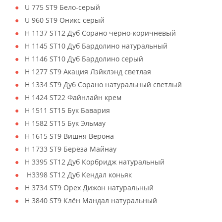
U 775 ST9 Бело-серый
U 960 ST9 Оникс серый
H 1137 ST12 Дуб Сорано чёрно-коричневый
H 1145 ST10 Дуб Бардолино натуральный
H 1146 ST10 Дуб Бардолино серый
H 1277 ST9 Акация Лэйклэнд светлая
H 1334 ST9 Дуб Сорано натуральный светлый
H 1424 ST22 Файнлайн крем
H 1511 ST15 Бук Бавария
H 1582 ST15 Бук Эльмау
H 1615 ST9 Вишня Верона
H 1733 ST9 Берёза Майнау
H 3395 ST12 Дуб Корбридж натуральный
H3398 ST12 Дуб Кендал коньяк
H 3734 ST9 Орех Дижон натуральный
H 3840 ST9 Клён Мандал натуральный