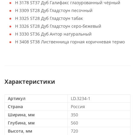
H 3178 ST37 Дуб Галифакс глазурованный чёрный
H 3309 ST28 Дуб Гладстоун песочный
H 3325 ST28 Дуб Гладстоун табак
H 3326 ST28 Дуб Гладстоун серо-бежевый
H 3330 ST36 Дуб Антор натуральный
H 3408 ST38 Лиственница горная коричневая термо
Характеристики
Артикул
LD.3234-1
Страна
Россия
Ширина, мм
350
Глубина, мм
560
Высота, мм
720