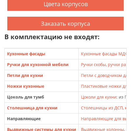
Цвета корпусов
Заказать корпуса
В комплектацию не входят:
Кухонные фасады
Кухонные фасады МДФ
,
Ручки для кухонной мебели
Ручки скобы
,
ручки рак
Петли для кухни
Петли с доводчиком для
Ножки кухонные
Пластиковые ножки для т
Цоколь для тумб
Цоколи для кухни
: из П
Столешница для кухни
Столешницы из ДСП
,
кр
Направляющие
Направляющие для выд
Выдвижные системы для кухни
Выдвижные колонны
,
Ка