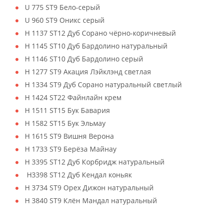
U 775 ST9 Бело-серый
U 960 ST9 Оникс серый
H 1137 ST12 Дуб Сорано чёрно-коричневый
H 1145 ST10 Дуб Бардолино натуральный
H 1146 ST10 Дуб Бардолино серый
H 1277 ST9 Акация Лэйклэнд светлая
H 1334 ST9 Дуб Сорано натуральный светлый
H 1424 ST22 Файнлайн крем
H 1511 ST15 Бук Бавария
H 1582 ST15 Бук Эльмау
H 1615 ST9 Вишня Верона
H 1733 ST9 Берёза Майнау
H 3395 ST12 Дуб Корбридж натуральный
H3398 ST12 Дуб Кендал коньяк
H 3734 ST9 Орех Дижон натуральный
H 3840 ST9 Клён Мандал натуральный