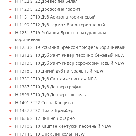
H 1122 ST22 Древесина белая
H 1123 ST22 Древесина графит
H 1151 ST10 Дуб Аризона коричневый
H 1199 ST12 Дуб термо чёрно-коричневый
H 1251 ST19 Робиния Брэнсон натуральная
коричневая
H 1253 ST19 Робиния Брэнсон трюфель коричневый
H 1312 ST10 Дуб Уайт-Ривер песочно-бежевый NEW
H 1313 ST10 Дуб Уайт-Ривер серо-коричневый NEW
H 1318 ST10 Дикий дуб натуральный NEW
H 1330 ST10 Дуб Санта-Фе винтаж NEW
H 1387 ST10 Дуб Денвер графит
H 1399 ST10 Дуб Денвер трюфель
H 1401 ST22 Сосна Касцина
H 1487 ST22 Пихта Брамберг
H 1636 ST12 Вишня Локарно
H 1710 ST10 Каштан Кентукки песочный NEW
H 1714 ST19 Орех Линкольн NEW