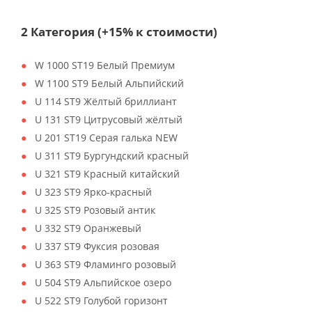
2 Категория (+15% к стоимости)
W 1000 ST19 Белый Премиум
W 1100 ST9 Белый Альпийский
U 114 ST9 Жёлтый бриллиант
U 131 ST9 Цитрусовый жёлтый
U 201 ST19 Серая галька NEW
U 311 ST9 Бургундский красный
U 321 ST9 Красный китайский
U 323 ST9 Ярко-красный
U 325 ST9 Розовый антик
U 332 ST9 Оранжевый
U 337 ST9 Фуксия розовая
U 363 ST9 Фламинго розовый
U 504 ST9 Альпийское озеро
U 522 ST9 Голубой горизонт