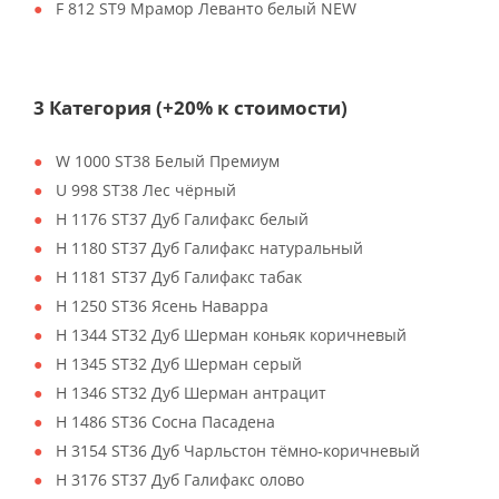
F 812 ST9 Мрамор Леванто белый NEW
3 Категория (+20% к стоимости)
W 1000 ST38 Белый Премиум
U 998 ST38 Лес чёрный
H 1176 ST37 Дуб Галифакс белый
H 1180 ST37 Дуб Галифакс натуральный
H 1181 ST37 Дуб Галифакс табак
H 1250 ST36 Ясень Наварра
H 1344 ST32 Дуб Шерман коньяк коричневый
H 1345 ST32 Дуб Шерман серый
H 1346 ST32 Дуб Шерман антрацит
H 1486 ST36 Сосна Пасадена
H 3154 ST36 Дуб Чарльстон тёмно-коричневый
H 3176 ST37 Дуб Галифакс олово