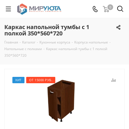
0
Каркас напольной тумбы с 1
полкой 350*560*720
Главная
-
Каталог
-
Кухонные корпуса
-
Корпуса напольные
-
Напольные с полками
-
Каркас напольной тумбы с 1 полкой
350*560*720
ХИТ
ОТ 15000 РУБ.