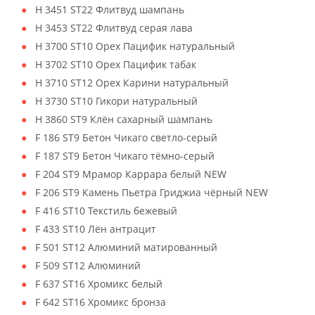
H 3451 ST22 Флитвуд шампань
H 3453 ST22 Флитвуд серая лава
H 3700 ST10 Орех Пацифик натуральный
H 3702 ST10 Орех Пацифик табак
H 3710 ST12 Орех Карини натуральный
H 3730 ST10 Гикори натуральный
H 3860 ST9 Клён сахарный шампань
F 186 ST9 Бетон Чикаго светло-серый
F 187 ST9 Бетон Чикаго тёмно-серый
F 204 ST9 Мрамор Каррара белый NEW
F 206 ST9 Камень Пьетра Гриджиа чёрный NEW
F 416 ST10 Текстиль бежевый
F 433 ST10 Лён антрацит
F 501 ST12 Алюминий матированный
F 509 ST12 Алюминий
F 637 ST16 Хромикс белый
F 642 ST16 Хромикс бронза