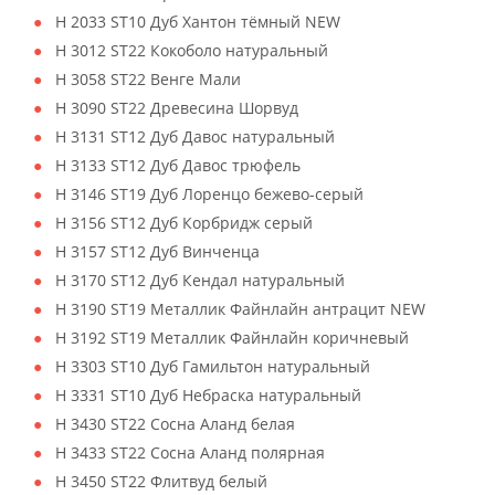
H 2033 ST10 Дуб Хантон тёмный NEW
H 3012 ST22 Кокоболо натуральный
H 3058 ST22 Венге Мали
H 3090 ST22 Древесина Шорвуд
H 3131 ST12 Дуб Давос натуральный
H 3133 ST12 Дуб Давос трюфель
H 3146 ST19 Дуб Лоренцо бежево-серый
H 3156 ST12 Дуб Корбридж серый
H 3157 ST12 Дуб Винченца
H 3170 ST12 Дуб Кендал натуральный
H 3190 ST19 Металлик Файнлайн антрацит NEW
H 3192 ST19 Металлик Файнлайн коричневый
H 3303 ST10 Дуб Гамильтон натуральный
H 3331 ST10 Дуб Небраска натуральный
H 3430 ST22 Сосна Аланд белая
H 3433 ST22 Сосна Аланд полярная
H 3450 ST22 Флитвуд белый