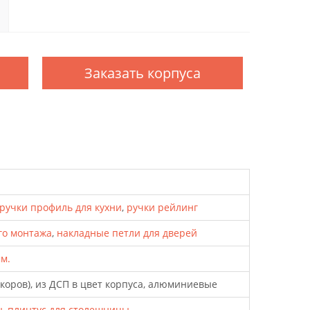
Заказать корпуса
ручки профиль для кухни
,
ручки рейлинг
го монтажа
,
накладные петли для дверей
мм.
екоров), из ДСП в цвет корпуса, алюминиевые
ы
,
плинтус для столешницы