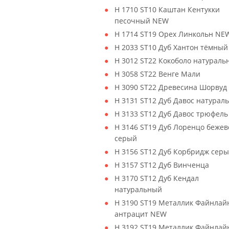
H 1710 ST10 Каштан Кентукки
песочный NEW
H 1714 ST19 Орех Линкольн NE
H 2033 ST10 Дуб Хантон тёмны
H 3012 ST22 Кокоболо натураль
H 3058 ST22 Венге Мали
H 3090 ST22 Древесина Шорвуд
H 3131 ST12 Дуб Давос натурал
H 3133 ST12 Дуб Давос трюфель
H 3146 ST19 Дуб Лоренцо бежев
серый
H 3156 ST12 Дуб Корбридж сер
H 3157 ST12 Дуб Винченца
H 3170 ST12 Дуб Кендал
натуральный
H 3190 ST19 Металлик Файнлай
антрацит NEW
H 3192 ST19 Металлик Файнлай