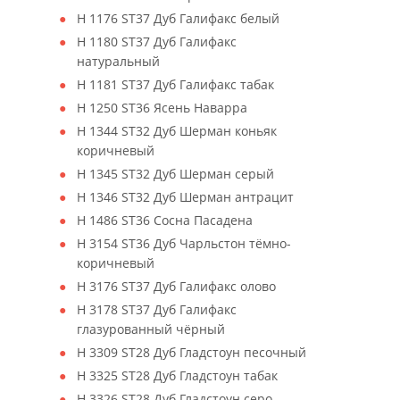
H 1176 ST37 Дуб Галифакс белый
H 1180 ST37 Дуб Галифакс
натуральный
H 1181 ST37 Дуб Галифакс табак
H 1250 ST36 Ясень Наварра
H 1344 ST32 Дуб Шерман коньяк
коричневый
H 1345 ST32 Дуб Шерман серый
H 1346 ST32 Дуб Шерман антрацит
H 1486 ST36 Сосна Пасадена
H 3154 ST36 Дуб Чарльстон тёмно-
коричневый
H 3176 ST37 Дуб Галифакс олово
H 3178 ST37 Дуб Галифакс
глазурованный чёрный
H 3309 ST28 Дуб Гладстоун песочный
H 3325 ST28 Дуб Гладстоун табак
H 3326 ST28 Дуб Гладстоун серо-