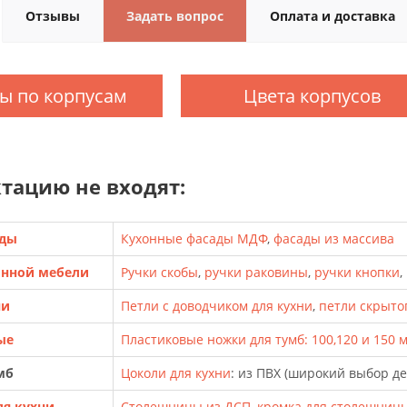
Отзывы
Задать вопрос
Оплата и доставка
ы по корпусам
Цвета корпусов
тацию не входят:
ады
Кухонные фасады МДФ
,
фасады из массива
онной мебели
Ручки скобы
,
ручки раковины
,
ручки кнопки
,
ни
Петли с доводчиком для кухни
,
петли скрыто
ые
Пластиковые ножки для тумб: 100,120 и 150 
мб
Цоколи для кухни
: из ПВХ (широкий выбор д
я кухни
Столешницы из ДСП
,
кромка для столешниц