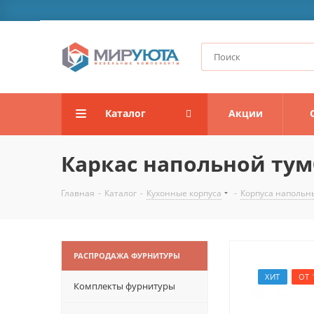
Каталог
Акции
Каркас напольной тумб
Главная
-
Каталог
-
Кухонные корпуса
-
Корпуса напольн
РАСПРОДАЖА ФУРНИТУРЫ
ХИТ
ОТ 
Комплекты фурнитуры