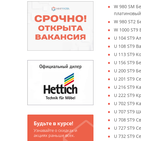
W 980 SM Б
платиновый
W 980 ST2 
W 1000 ST9
U 104 ST9 А
U 108 ST9 
U 113 ST9 К
U 156 ST9 Б
U 200 ST9 
U 201 ST9 С
U 216 ST9 К
U 222 ST9 К
U 702 ST9 
U 707 ST9 Ш
U 708 ST9 С
Будьте в курсе!
U 727 ST9 С
Узнавайте о скидках и
акциях раньше всех.
U 732 ST9 