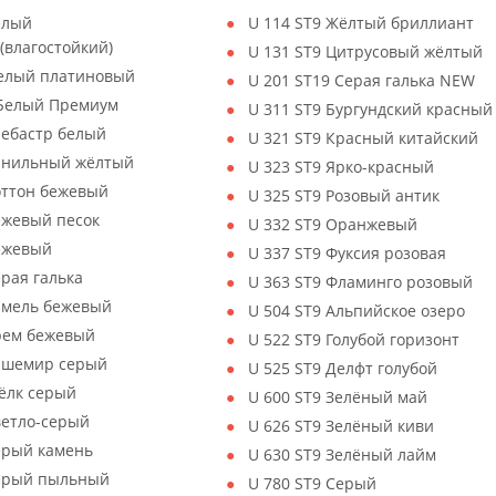
елый
U 114 ST9 Жёлтый бриллиант
(влагостойкий)
U 131 ST9 Цитрусовый жёлтый
Белый платиновый
U 201 ST19 Серая галька NEW
 Белый Премиум
U 311 ST9 Бургундский красный
лебастр белый
U 321 ST9 Красный китайский
Ванильный жёлтый
U 323 ST9 Ярко-красный
оттон бежевый
U 325 ST9 Розовый антик
ежевый песок
U 332 ST9 Оранжевый
Бежевый
U 337 ST9 Фуксия розовая
ерая галька
U 363 ST9 Фламинго розовый
амель бежевый
U 504 ST9 Альпийское озеро
рем бежевый
U 522 ST9 Голубой горизонт
Кашемир серый
U 525 ST9 Делфт голубой
ёлк серый
U 600 ST9 Зелёный май
ветло-серый
U 626 ST9 Зелёный киви
ерый камень
U 630 ST9 Зелёный лайм
Серый пыльный
U 780 ST9 Серый