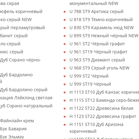
ава серая
монументальный NEW
Трюфель коричневый
U 788 ST9 Арктика серый
Ярко-серый NEW
U 818 ST9 Тёмно-коричневый
Серый перламутровый
U 830 ST9 Карамель нюд NEW
убанит серый
U 899 ST9 Нежный чёрный NEW
ело-серый
U 961 ST2 Чёрный графит
никс серый
U 961 ST19 Чёрный графит
 Дуб Сорано чёрно-
U 963 ST9 Диамант серый
й
U 968 ST9 Серый уголь NEW
 Дуб Бардолино
U 999 ST2 Чёрный
й
U 999 ST19 Чёрный
 Дуб Бардолино серый
H 1113 ST10 Дуб Канзас коричн
Акация Лэйклэнд светлая
H 1115 ST12 Баменда серо-беж
Дуб Сорано натуральный
H 1122 ST22 Древесина белая
H 1123 ST22 Древесина графит
 Файнлайн крем
H 1151 ST10 Дуб Аризона
 Бук Бавария
коричневый
 Бук Эльмау