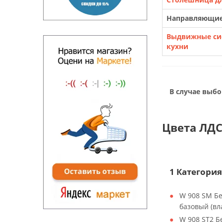
Направляющи
Выдвижные си
кухни
В случае выбо
Цвета ЛДС
1 Категория
W 908 SM Б
базовый (вл
W 908 ST2 