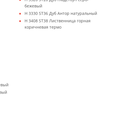
бежевый
H 3330 ST36 Дуб Антор натуральный
H 3408 ST38 Лиственница горная
коричневая термо
евый
евый