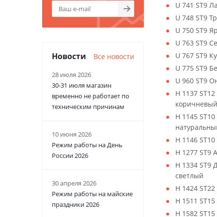
U 741 ST9 Л
U 748 ST9 
U 750 ST9 
U 763 ST9 
U 767 ST9 К
Новости
Все новости
U 775 ST9 Б
28 июля 2026
U 960 ST9 О
30-31 июля магазин
H 1137 ST12
временно не работает по
коричневы
техническим причинам
H 1145 ST10
натуральны
10 июня 2026
H 1146 ST10
Режим работы на День
H 1277 ST9 
России 2026
H 1334 ST9 
светлый
30 апреля 2026
H 1424 ST22
Режим работы на майские
H 1511 ST15
праздники 2026
H 1582 ST15