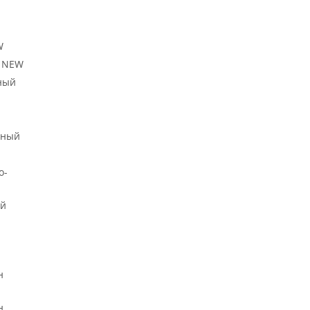
W
й NEW
ный
ьный
о-
ый
н
н