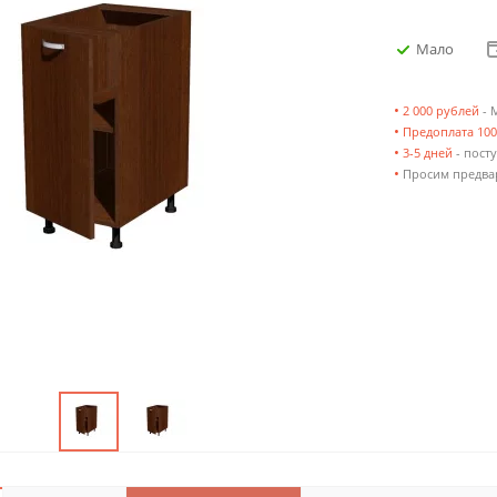
Мало
•
2 000 рублей
- 
•
Предоплата 10
•
3-5 дней
- посту
•
Просим предвар