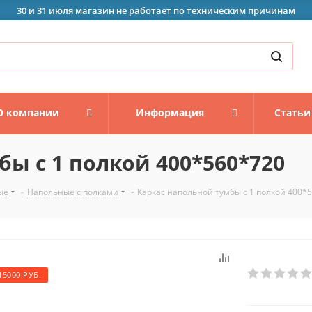
30 и 31 июля магазин не работает по техническим причинам
О компании
Информация
Статьи
ы с 1 полкой 400*560*720
ые
-
Напольные с полками
-
Каркас напольной тумбы с 1 полкой 400*
15000 РУБ.