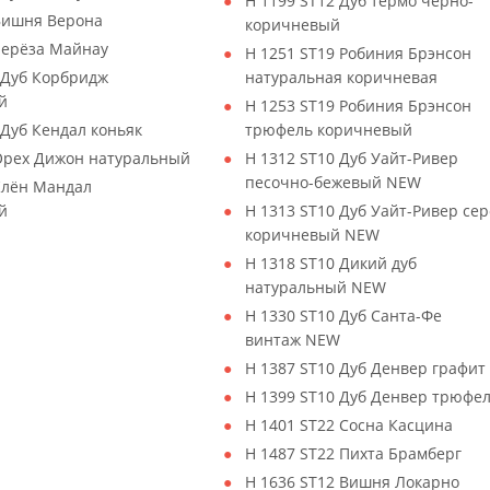
H 1199 ST12 Дуб термо чёрно-
 Вишня Верона
коричневый
Берёза Майнау
H 1251 ST19 Робиния Брэнсон
 Дуб Корбридж
натуральная коричневая
й
H 1253 ST19 Робиния Брэнсон
Дуб Кендал коньяк
трюфель коричневый
 Орех Дижон натуральный
H 1312 ST10 Дуб Уайт-Ривер
песочно-бежевый NEW
Клён Мандал
й
H 1313 ST10 Дуб Уайт-Ривер сер
коричневый NEW
H 1318 ST10 Дикий дуб
натуральный NEW
H 1330 ST10 Дуб Санта-Фе
винтаж NEW
H 1387 ST10 Дуб Денвер графит
H 1399 ST10 Дуб Денвер трюфе
H 1401 ST22 Сосна Касцина
H 1487 ST22 Пихта Брамберг
H 1636 ST12 Вишня Локарно