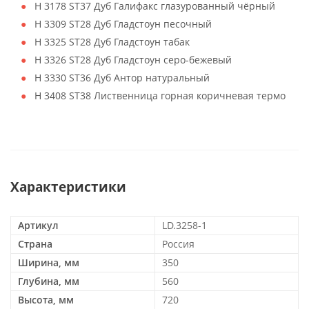
H 3178 ST37 Дуб Галифакс глазурованный чёрный
H 3309 ST28 Дуб Гладстоун песочный
H 3325 ST28 Дуб Гладстоун табак
H 3326 ST28 Дуб Гладстоун серо-бежевый
H 3330 ST36 Дуб Антор натуральный
H 3408 ST38 Лиственница горная коричневая термо
Характеристики
Артикул
LD.3258-1
Страна
Россия
Ширина, мм
350
Глубина, мм
560
Высота, мм
720