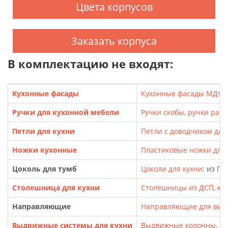
Цвета корпусов
Заказать корпуса
В комплектацию не входят:
Кухонные фасады
Кухонные фасады МДФ
,
Ручки для кухонной мебели
Ручки скобы
,
ручки рак
Петли для кухни
Петли с доводчиком для
Ножки кухонные
Пластиковые ножки для т
Цоколь для тумб
Цоколи для кухни
: из П
Столешница для кухни
Столешницы из ДСП
,
кр
Направляющие
Направляющие для выд
Выдвижные системы для кухни
Выдвижные колонны
,
Ка