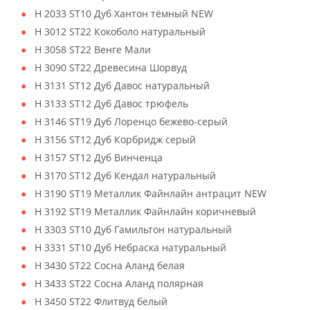
H 2033 ST10 Дуб Хантон тёмный NEW
H 3012 ST22 Кокоболо натуральный
H 3058 ST22 Венге Мали
H 3090 ST22 Древесина Шорвуд
H 3131 ST12 Дуб Давос натуральный
H 3133 ST12 Дуб Давос трюфель
H 3146 ST19 Дуб Лоренцо бежево-серый
H 3156 ST12 Дуб Корбридж серый
H 3157 ST12 Дуб Винченца
H 3170 ST12 Дуб Кендал натуральный
H 3190 ST19 Металлик Файнлайн антрацит NEW
H 3192 ST19 Металлик Файнлайн коричневый
H 3303 ST10 Дуб Гамильтон натуральный
H 3331 ST10 Дуб Небраска натуральный
H 3430 ST22 Сосна Аланд белая
H 3433 ST22 Сосна Аланд полярная
H 3450 ST22 Флитвуд белый