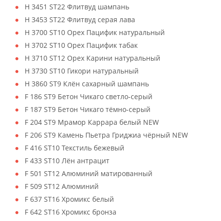
H 3451 ST22 Флитвуд шампань
H 3453 ST22 Флитвуд серая лава
H 3700 ST10 Орех Пацифик натуральный
H 3702 ST10 Орех Пацифик табак
H 3710 ST12 Орех Карини натуральный
H 3730 ST10 Гикори натуральный
H 3860 ST9 Клён сахарный шампань
F 186 ST9 Бетон Чикаго светло-серый
F 187 ST9 Бетон Чикаго тёмно-серый
F 204 ST9 Мрамор Каррара белый NEW
F 206 ST9 Камень Пьетра Гриджиа чёрный NEW
F 416 ST10 Текстиль бежевый
F 433 ST10 Лён антрацит
F 501 ST12 Алюминий матированный
F 509 ST12 Алюминий
F 637 ST16 Хромикс белый
F 642 ST16 Хромикс бронза