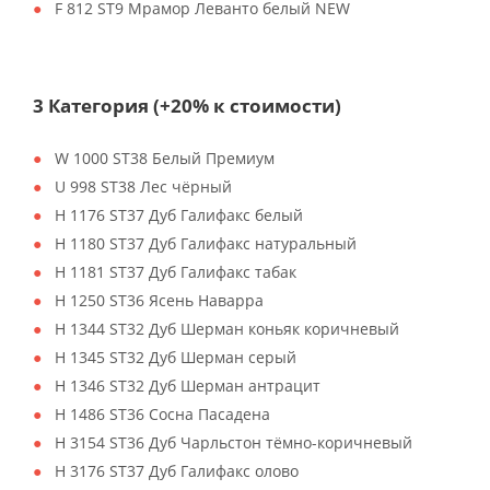
F 812 ST9 Мрамор Леванто белый NEW
3 Категория (+20% к стоимости)
W 1000 ST38 Белый Премиум
U 998 ST38 Лес чёрный
H 1176 ST37 Дуб Галифакс белый
H 1180 ST37 Дуб Галифакс натуральный
H 1181 ST37 Дуб Галифакс табак
H 1250 ST36 Ясень Наварра
H 1344 ST32 Дуб Шерман коньяк коричневый
H 1345 ST32 Дуб Шерман серый
H 1346 ST32 Дуб Шерман антрацит
H 1486 ST36 Сосна Пасадена
H 3154 ST36 Дуб Чарльстон тёмно-коричневый
H 3176 ST37 Дуб Галифакс олово