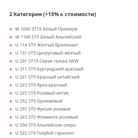
2 Категория (+15% к стоимости)
W 1000 ST19 Белый Премиум
W 1100 ST9 Белый Альпийский
U 114 ST9 Жёлтый бриллиант
U 131 ST9 Цитрусовый жёлтый
U 201 ST19 Серая галька NEW
U 311 ST9 Бургундский красный
U 321 ST9 Красный китайский
U 323 ST9 Ярко-красный
U 325 ST9 Розовый антик
U 332 ST9 Оранжевый
U 337 ST9 Фуксия розовая
U 363 ST9 Фламинго розовый
U 504 ST9 Альпийское озеро
U 522 ST9 Голубой горизонт