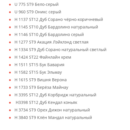
U 775 ST9 Бело-серый
U 960 ST9 Оникс серый
H 1137 ST12 Дуб Сорано чёрно-коричневый
H 1145 ST10 Дуб Бардолино натуральный
H 1146 ST10 Дуб Бардолино серый
H 1277 ST9 Акация Лэйклэнд светлая
H 1334 ST9 Дуб Сорано натуральный светлый
H 1424 ST22 Файнлайн крем
H 1511 ST15 Бук Бавария
H 1582 ST15 Бук Эльмау
H 1615 ST9 Вишня Верона
H 1733 ST9 Берёза Майнау
H 3395 ST12 Дуб Корбридж натуральный
H3398 ST12 Дуб Кендал коньяк
H 3734 ST9 Орех Дижон натуральный
H 3840 ST9 Клён Мандал натуральный