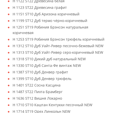
H 1122 ST22 Древесина белая
H 1123 ST22 Древесина графит
H 1151 ST10 Дуб Аризона коричневый
H 1199 ST12 Дуб термо чёрно-коричневый
H 1251 ST19 Робиния Брэнсон натуральная
коричневая
H 1253 ST19 Робиния Брэнсон трюфель коричневый
H 1312 ST10 Дуб Уайт-Ривер песочно-бежевый NEW
H 1313 ST10 Дуб Уайт-Ривер серо-коричневый NEW
H 1318 ST10 Дикий дуб натуральный NEW
H 1330 ST10 Дуб Санта-Фе винтаж NEW
H 1387 ST10 Дуб Денвер графит
H 1399 ST10 Дуб Денвер трюфель
H 1401 ST22 Сосна Касцина
H 1487 ST22 Пихта Брамберг
H 1636 ST12 Вишня Локарно
H 1710 ST10 Каштан Кентукки песочный NEW
H 1714 ST19 Орех Линкольн NEW