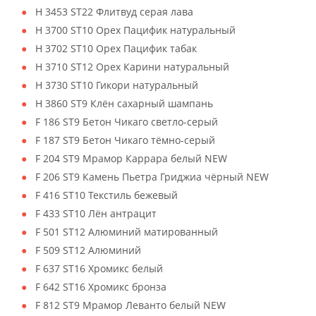
H 3453 ST22 Флитвуд серая лава
H 3700 ST10 Орех Пацифик натуральный
H 3702 ST10 Орех Пацифик табак
H 3710 ST12 Орех Карини натуральный
H 3730 ST10 Гикори натуральный
H 3860 ST9 Клён сахарный шампань
F 186 ST9 Бетон Чикаго светло-серый
F 187 ST9 Бетон Чикаго тёмно-серый
F 204 ST9 Мрамор Каррара белый NEW
F 206 ST9 Камень Пьетра Гриджиа чёрный NEW
F 416 ST10 Текстиль бежевый
F 433 ST10 Лён антрацит
F 501 ST12 Алюминий матированный
F 509 ST12 Алюминий
F 637 ST16 Хромикс белый
F 642 ST16 Хромикс бронза
F 812 ST9 Мрамор Леванто белый NEW