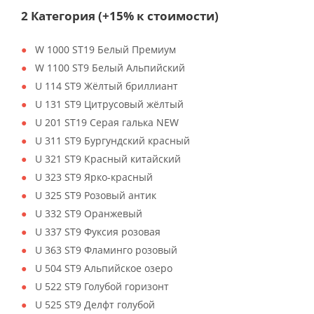
2 Категория (+15% к стоимости)
W 1000 ST19 Белый Премиум
W 1100 ST9 Белый Альпийский
U 114 ST9 Жёлтый бриллиант
U 131 ST9 Цитрусовый жёлтый
U 201 ST19 Серая галька NEW
U 311 ST9 Бургундский красный
U 321 ST9 Красный китайский
U 323 ST9 Ярко-красный
U 325 ST9 Розовый антик
U 332 ST9 Оранжевый
U 337 ST9 Фуксия розовая
U 363 ST9 Фламинго розовый
U 504 ST9 Альпийское озеро
U 522 ST9 Голубой горизонт
U 525 ST9 Делфт голубой