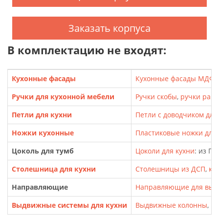
Заказать корпуса
В комплектацию не входят:
Кухонные фасады
Кухонные фасады МДФ
,
Ручки для кухонной мебели
Ручки скобы
,
ручки рак
Петли для кухни
Петли с доводчиком для
Ножки кухонные
Пластиковые ножки для т
Цоколь для тумб
Цоколи для кухни
: из П
Столешница для кухни
Столешницы из ДСП
,
кр
Направляющие
Направляющие для выд
Выдвижные системы для кухни
Выдвижные колонны
,
Ка