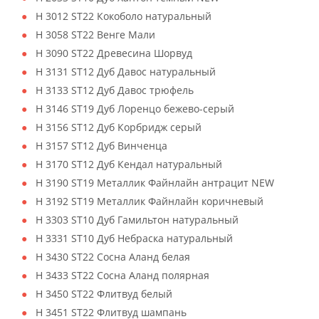
H 3012 ST22 Кокоболо натуральный
H 3058 ST22 Венге Мали
H 3090 ST22 Древесина Шорвуд
H 3131 ST12 Дуб Давос натуральный
H 3133 ST12 Дуб Давос трюфель
H 3146 ST19 Дуб Лоренцо бежево-серый
H 3156 ST12 Дуб Корбридж серый
H 3157 ST12 Дуб Винченца
H 3170 ST12 Дуб Кендал натуральный
H 3190 ST19 Металлик Файнлайн антрацит NEW
H 3192 ST19 Металлик Файнлайн коричневый
H 3303 ST10 Дуб Гамильтон натуральный
H 3331 ST10 Дуб Небраска натуральный
H 3430 ST22 Сосна Аланд белая
H 3433 ST22 Сосна Аланд полярная
H 3450 ST22 Флитвуд белый
H 3451 ST22 Флитвуд шампань