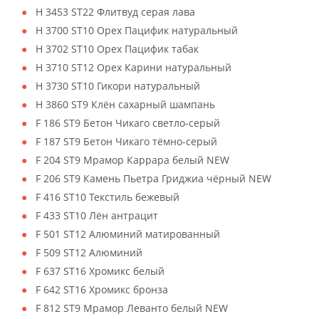
H 3453 ST22 Флитвуд серая лава
H 3700 ST10 Орех Пацифик натуральный
H 3702 ST10 Орех Пацифик табак
H 3710 ST12 Орех Карини натуральный
H 3730 ST10 Гикори натуральный
H 3860 ST9 Клён сахарный шампань
F 186 ST9 Бетон Чикаго светло-серый
F 187 ST9 Бетон Чикаго тёмно-серый
F 204 ST9 Мрамор Каррара белый NEW
F 206 ST9 Камень Пьетра Гриджиа чёрный NEW
F 416 ST10 Текстиль бежевый
F 433 ST10 Лён антрацит
F 501 ST12 Алюминий матированный
F 509 ST12 Алюминий
F 637 ST16 Хромикс белый
F 642 ST16 Хромикс бронза
F 812 ST9 Мрамор Леванто белый NEW