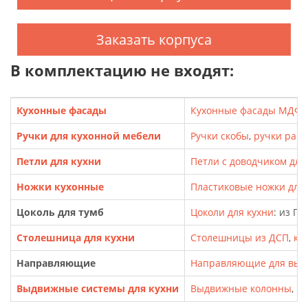
Заказать корпуса
В комплектацию не входят:
Кухонные фасады
Кухонные фасады МДФ
,
Ручки для кухонной мебели
Ручки скобы
,
ручки рак
Петли для кухни
Петли с доводчиком для
Ножки кухонные
Пластиковые ножки для т
Цоколь для тумб
Цоколи для кухни
: из П
Столешница для кухни
Столешницы из ДСП
,
кр
Направляющие
Направляющие для выд
Выдвижные системы для кухни
Выдвижные колонны
,
Ка