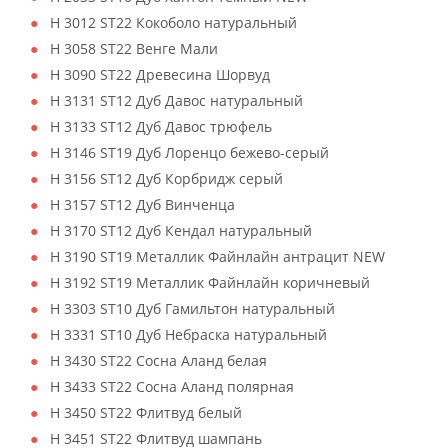
H 3012 ST22 Кокоболо натуральный
H 3058 ST22 Венге Мали
H 3090 ST22 Древесина Шорвуд
H 3131 ST12 Дуб Давос натуральный
H 3133 ST12 Дуб Давос трюфель
H 3146 ST19 Дуб Лоренцо бежево-серый
H 3156 ST12 Дуб Корбридж серый
H 3157 ST12 Дуб Винченца
H 3170 ST12 Дуб Кендал натуральный
H 3190 ST19 Металлик Файнлайн антрацит NEW
H 3192 ST19 Металлик Файнлайн коричневый
H 3303 ST10 Дуб Гамильтон натуральный
H 3331 ST10 Дуб Небраска натуральный
H 3430 ST22 Сосна Аланд белая
H 3433 ST22 Сосна Аланд полярная
H 3450 ST22 Флитвуд белый
H 3451 ST22 Флитвуд шампань