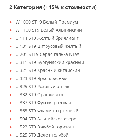
2 Категория (+15% к стоимости)
W 1000 ST19 Белый Премиум
W 1100 ST9 Белый Альпийский
U 114 ST9 Жёлтый бриллиант
U 131 ST9 Цитрусовый жёлтый
U 201 ST19 Серая галька NEW
U 311 ST9 Бургундский красный
U 321 ST9 Красный китайский
U 323 ST9 Ярко-красный
U 325 ST9 Розовый антик
U 332 ST9 Оранжевый
U 337 ST9 Фуксия розовая
U 363 ST9 Фламинго розовый
U 504 ST9 Альпийское озеро
U 522 ST9 Голубой горизонт
U 525 ST9 Делфт голубой