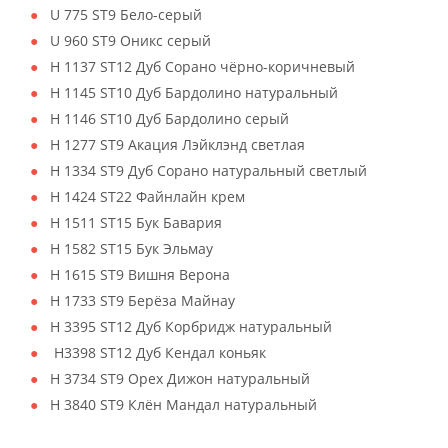
U 775 ST9 Бело-серый
U 960 ST9 Оникс серый
H 1137 ST12 Дуб Сорано чёрно-коричневый
H 1145 ST10 Дуб Бардолино натуральный
H 1146 ST10 Дуб Бардолино серый
H 1277 ST9 Акация Лэйклэнд светлая
H 1334 ST9 Дуб Сорано натуральный светлый
H 1424 ST22 Файнлайн крем
H 1511 ST15 Бук Бавария
H 1582 ST15 Бук Эльмау
H 1615 ST9 Вишня Верона
H 1733 ST9 Берёза Майнау
H 3395 ST12 Дуб Корбридж натуральный
H3398 ST12 Дуб Кендал коньяк
H 3734 ST9 Орех Дижон натуральный
H 3840 ST9 Клён Мандал натуральный