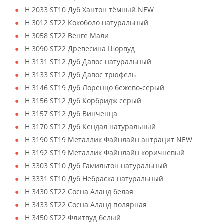
H 2033 ST10 Дуб Хантон тёмный NEW
H 3012 ST22 Кокоболо натуральный
H 3058 ST22 Венге Мали
H 3090 ST22 Древесина Шорвуд
H 3131 ST12 Дуб Давос натуральный
H 3133 ST12 Дуб Давос трюфель
H 3146 ST19 Дуб Лоренцо бежево-серый
H 3156 ST12 Дуб Корбридж серый
H 3157 ST12 Дуб Винченца
H 3170 ST12 Дуб Кендал натуральный
H 3190 ST19 Металлик Файнлайн антрацит NEW
H 3192 ST19 Металлик Файнлайн коричневый
H 3303 ST10 Дуб Гамильтон натуральный
H 3331 ST10 Дуб Небраска натуральный
H 3430 ST22 Сосна Аланд белая
H 3433 ST22 Сосна Аланд полярная
H 3450 ST22 Флитвуд белый