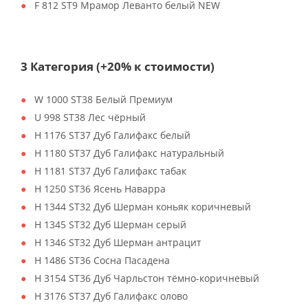
F 812 ST9 Мрамор Леванто белый NEW
3 Категория (+20% к стоимости)
W 1000 ST38 Белый Премиум
U 998 ST38 Лес чёрный
H 1176 ST37 Дуб Галифакс белый
H 1180 ST37 Дуб Галифакс натуральный
H 1181 ST37 Дуб Галифакс табак
H 1250 ST36 Ясень Наварра
H 1344 ST32 Дуб Шерман коньяк коричневый
H 1345 ST32 Дуб Шерман серый
H 1346 ST32 Дуб Шерман антрацит
H 1486 ST36 Сосна Пасадена
H 3154 ST36 Дуб Чарльстон тёмно-коричневый
H 3176 ST37 Дуб Галифакс олово