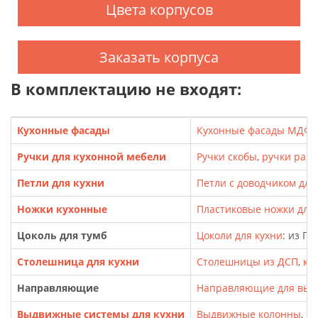
Цвета корпусов
Заказать корпуса
В комплектацию не входят:
Кухонные фасады
Кухонные фасады МДФ
,
Ручки для кухонной мебели
Ручки скобы
,
ручки рак
Петли для кухни
Петли с доводчиком для
Ножки кухонные
Пластиковые ножки для т
Цоколь для тумб
Цоколи для кухни
: из П
Столешница для кухни
Столешницы из ДСП
,
кр
Направляющие
Направляющие для выд
Выдвижные системы для кухни
Выдвижные колонны
,
Ка