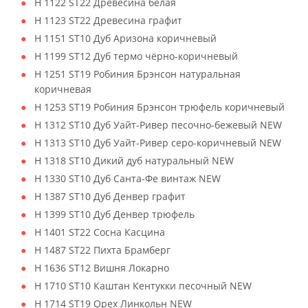
H 1122 ST22 Древесина белая
H 1123 ST22 Древесина графит
H 1151 ST10 Дуб Аризона коричневый
H 1199 ST12 Дуб термо чёрно-коричневый
H 1251 ST19 Робиния Брэнсон натуральная
коричневая
H 1253 ST19 Робиния Брэнсон трюфель коричневый
H 1312 ST10 Дуб Уайт-Ривер песочно-бежевый NEW
H 1313 ST10 Дуб Уайт-Ривер серо-коричневый NEW
H 1318 ST10 Дикий дуб натуральный NEW
H 1330 ST10 Дуб Санта-Фе винтаж NEW
H 1387 ST10 Дуб Денвер графит
H 1399 ST10 Дуб Денвер трюфель
H 1401 ST22 Сосна Касцина
H 1487 ST22 Пихта Брамберг
H 1636 ST12 Вишня Локарно
H 1710 ST10 Каштан Кентукки песочный NEW
H 1714 ST19 Орех Линкольн NEW