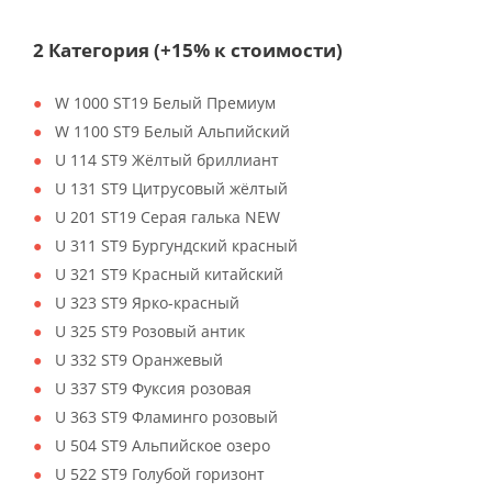
2 Категория (+15% к стоимости)
W 1000 ST19 Белый Премиум
W 1100 ST9 Белый Альпийский
U 114 ST9 Жёлтый бриллиант
U 131 ST9 Цитрусовый жёлтый
U 201 ST19 Серая галька NEW
U 311 ST9 Бургундский красный
U 321 ST9 Красный китайский
U 323 ST9 Ярко-красный
U 325 ST9 Розовый антик
U 332 ST9 Оранжевый
U 337 ST9 Фуксия розовая
U 363 ST9 Фламинго розовый
U 504 ST9 Альпийское озеро
U 522 ST9 Голубой горизонт