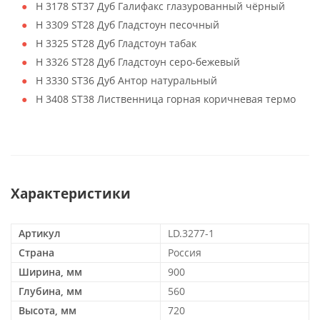
H 3178 ST37 Дуб Галифакс глазурованный чёрный
H 3309 ST28 Дуб Гладстоун песочный
H 3325 ST28 Дуб Гладстоун табак
H 3326 ST28 Дуб Гладстоун серо-бежевый
H 3330 ST36 Дуб Антор натуральный
H 3408 ST38 Лиственница горная коричневая термо
Характеристики
Артикул
LD.3277-1
Страна
Россия
Ширина, мм
900
Глубина, мм
560
Высота, мм
720