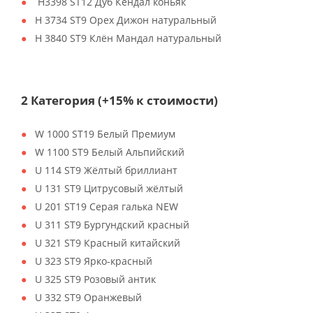
H3398 ST12 Дуб Кендал коньяк
H 3734 ST9 Орех Дижон натуральный
H 3840 ST9 Клён Мандал натуральный
2 Категория (+15% к стоимости)
W 1000 ST19 Белый Премиум
W 1100 ST9 Белый Альпийский
U 114 ST9 Жёлтый бриллиант
U 131 ST9 Цитрусовый жёлтый
U 201 ST19 Серая галька NEW
U 311 ST9 Бургундский красный
U 321 ST9 Красный китайский
U 323 ST9 Ярко-красный
U 325 ST9 Розовый антик
U 332 ST9 Оранжевый