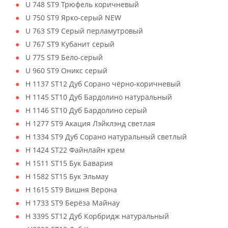
U 748 ST9 Трюфель коричневый
U 750 ST9 Ярко-серый NEW
U 763 ST9 Серый перламутровый
U 767 ST9 Кубанит серый
U 775 ST9 Бело-серый
U 960 ST9 Оникс серый
H 1137 ST12 Дуб Сорано чёрно-коричневый
H 1145 ST10 Дуб Бардолино натуральный
H 1146 ST10 Дуб Бардолино серый
H 1277 ST9 Акация Лэйклэнд светлая
H 1334 ST9 Дуб Сорано натуральный светлый
H 1424 ST22 Файнлайн крем
H 1511 ST15 Бук Бавария
H 1582 ST15 Бук Эльмау
H 1615 ST9 Вишня Верона
H 1733 ST9 Берёза Майнау
H 3395 ST12 Дуб Корбридж натуральный