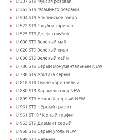
U 337 ST9 Фуксия розовая
U 363 ST9 Фламинго розовый
U 504 ST9 Альпийское озеро
U 522 ST9 Голубой горизонт
U 525 ST9 Делфт голубой
U 600 ST9 Зелёный май
U 626 ST9 Зелёный киви
U 630 ST9 Зелёный лайм
U 780 ST9 Серый монументальный NEW
U 788 ST9 Арктика серый
U 818 ST9 Тёмно-коричневый
U 830 ST9 Карамель нюд NEW
U 899 ST9 Нежный чёрный NEW
U 961 ST2 Чёрный графит
U 961 ST19 Чёрный графит
U 963 ST9 Диамант серый
U 968 ST9 Серый уголь NEW
U 999 ST2 Чёрный