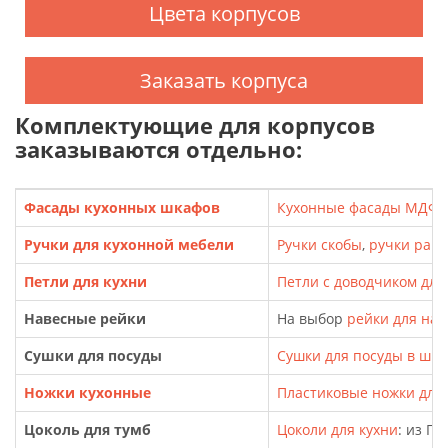
Цвета корпусов
Заказать корпуса
Комплектующие для корпусов
заказываются отдельно:
Фасады кухонных шкафов
Кухонные фасады МДФ
,
Ручки для кухонной мебели
Ручки скобы
,
ручки рак
Петли для кухни
Петли с доводчиком для
Навесные рейки
На выбор
рейки для на
Сушки для посуды
Сушки для посуды в шк
Ножки кухонные
Пластиковые ножки для т
Цоколь для тумб
Цоколи для кухни
: из П