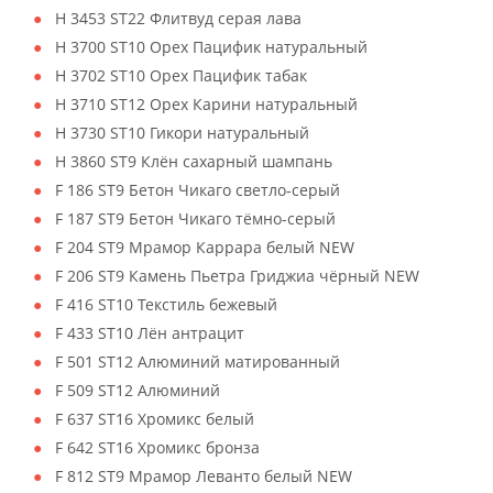
H 3453 ST22 Флитвуд серая лава
H 3700 ST10 Орех Пацифик натуральный
H 3702 ST10 Орех Пацифик табак
H 3710 ST12 Орех Карини натуральный
H 3730 ST10 Гикори натуральный
H 3860 ST9 Клён сахарный шампань
F 186 ST9 Бетон Чикаго светло-серый
F 187 ST9 Бетон Чикаго тёмно-серый
F 204 ST9 Мрамор Каррара белый NEW
F 206 ST9 Камень Пьетра Гриджиа чёрный NEW
F 416 ST10 Текстиль бежевый
F 433 ST10 Лён антрацит
F 501 ST12 Алюминий матированный
F 509 ST12 Алюминий
F 637 ST16 Хромикс белый
F 642 ST16 Хромикс бронза
F 812 ST9 Мрамор Леванто белый NEW