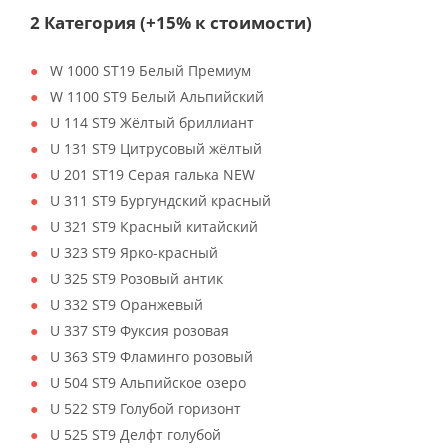
2 Категория (+15% к стоимости)
W 1000 ST19 Белый Премиум
W 1100 ST9 Белый Альпийский
U 114 ST9 Жёлтый бриллиант
U 131 ST9 Цитрусовый жёлтый
U 201 ST19 Серая галька NEW
U 311 ST9 Бургундский красный
U 321 ST9 Красный китайский
U 323 ST9 Ярко-красный
U 325 ST9 Розовый антик
U 332 ST9 Оранжевый
U 337 ST9 Фуксия розовая
U 363 ST9 Фламинго розовый
U 504 ST9 Альпийское озеро
U 522 ST9 Голубой горизонт
U 525 ST9 Делфт голубой