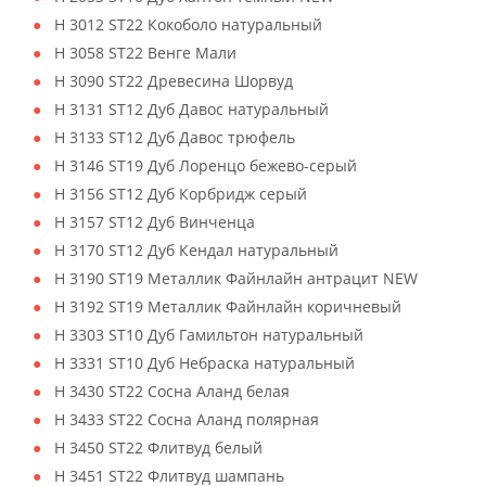
H 3012 ST22 Кокоболо натуральный
H 3058 ST22 Венге Мали
H 3090 ST22 Древесина Шорвуд
H 3131 ST12 Дуб Давос натуральный
H 3133 ST12 Дуб Давос трюфель
H 3146 ST19 Дуб Лоренцо бежево-серый
H 3156 ST12 Дуб Корбридж серый
H 3157 ST12 Дуб Винченца
H 3170 ST12 Дуб Кендал натуральный
H 3190 ST19 Металлик Файнлайн антрацит NEW
H 3192 ST19 Металлик Файнлайн коричневый
H 3303 ST10 Дуб Гамильтон натуральный
H 3331 ST10 Дуб Небраска натуральный
H 3430 ST22 Сосна Аланд белая
H 3433 ST22 Сосна Аланд полярная
H 3450 ST22 Флитвуд белый
H 3451 ST22 Флитвуд шампань