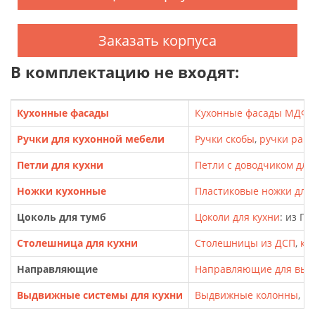
Заказать корпуса
В комплектацию не входят:
Кухонные фасады
Кухонные фасады МДФ
,
Ручки для кухонной мебели
Ручки скобы
,
ручки рак
Петли для кухни
Петли с доводчиком для
Ножки кухонные
Пластиковые ножки для т
Цоколь для тумб
Цоколи для кухни
: из П
Столешница для кухни
Столешницы из ДСП
,
кр
Направляющие
Направляющие для выд
Выдвижные системы для кухни
Выдвижные колонны
,
Ка