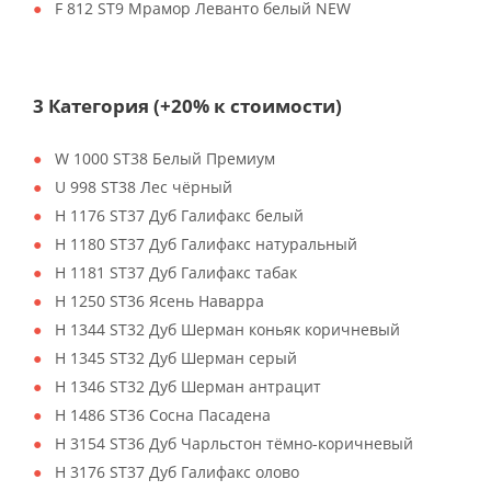
F 812 ST9 Мрамор Леванто белый NEW
3 Категория (+20% к стоимости)
W 1000 ST38 Белый Премиум
U 998 ST38 Лес чёрный
H 1176 ST37 Дуб Галифакс белый
H 1180 ST37 Дуб Галифакс натуральный
H 1181 ST37 Дуб Галифакс табак
H 1250 ST36 Ясень Наварра
H 1344 ST32 Дуб Шерман коньяк коричневый
H 1345 ST32 Дуб Шерман серый
H 1346 ST32 Дуб Шерман антрацит
H 1486 ST36 Сосна Пасадена
H 3154 ST36 Дуб Чарльстон тёмно-коричневый
H 3176 ST37 Дуб Галифакс олово