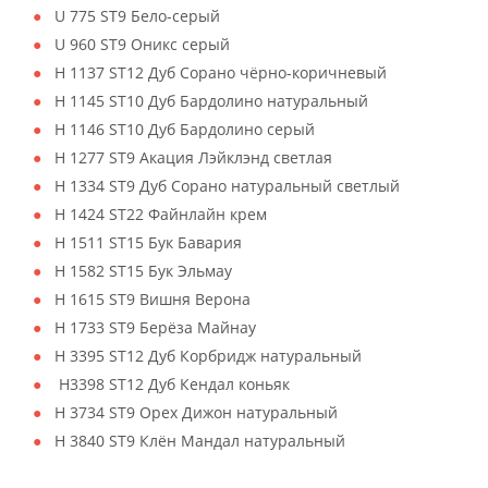
U 775 ST9 Бело-серый
U 960 ST9 Оникс серый
H 1137 ST12 Дуб Сорано чёрно-коричневый
H 1145 ST10 Дуб Бардолино натуральный
H 1146 ST10 Дуб Бардолино серый
H 1277 ST9 Акация Лэйклэнд светлая
H 1334 ST9 Дуб Сорано натуральный светлый
H 1424 ST22 Файнлайн крем
H 1511 ST15 Бук Бавария
H 1582 ST15 Бук Эльмау
H 1615 ST9 Вишня Верона
H 1733 ST9 Берёза Майнау
H 3395 ST12 Дуб Корбридж натуральный
H3398 ST12 Дуб Кендал коньяк
H 3734 ST9 Орех Дижон натуральный
H 3840 ST9 Клён Мандал натуральный