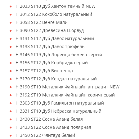
H 2033 ST10 Дуб Хантон тёмный NEW
H 3012 ST22 Кокоболо натуральный
H 3058 ST22 Венге Мали
H 3090 ST22 Древесина Шорвуд
H 3131 ST12 Дуб Давос натуральный
H 3133 ST12 Дуб Давос трюфель
H 3146 ST19 Дуб Лоренцо бежево-серый
H 3156 ST12 Дуб Корбридж серый
H 3157 ST12 Дуб Винченца
H 3170 ST12 Дуб Кендал натуральный
H 3190 ST19 Металлик Файнлайн антрацит NEW
H 3192 ST19 Металлик Файнлайн коричневый
H 3303 ST10 Дуб Гамильтон натуральный
H 3331 ST10 Дуб Небраска натуральный
H 3430 ST22 Сосна Аланд белая
H 3433 ST22 Сосна Аланд полярная
H 3450 ST22 Флитвуд белый