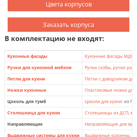
Цвета корпусов
Заказать корпуса
В комплектацию не входят:
Кухонные фасады
Кухонные фасады МДФ
,
Ручки для кухонной мебели
Ручки скобы
,
ручки рак
Петли для кухни
Петли с доводчиком для
Ножки кухонные
Пластиковые ножки для т
Цоколь для тумб
Цоколи для кухни
: из П
Столешница для кухни
Столешницы из ДСП
,
кр
Направляющие
Направляющие для выд
Выдвижные системы для кухни
Выдвижные колонны
,
Ка