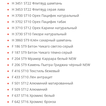
H 3451 ST22 Флитвуд шампань
H 3453 ST22 Флитвуд серая лава
H 3700 ST10 Орех Пацифик натуральный
H 3702 ST10 Орех Пацифик табак
H 3710 ST12 Орех Карини натуральный
H 3730 ST10 Гикори натуральный
H 3860 ST9 Клён сахарный шампань
F 186 ST9 Бетон Чикаго светло-серый
F 187 ST9 Бетон Чикаго тёмно-серый
F 204 ST9 Мрамор Каррара белый NEW
F 206 ST9 Камень Пьетра Гриджиа чёрный NEW
F 416 ST10 Текстиль бежевый
F 433 ST10 Лён антрацит
F 501 ST12 Алюминий матированный
F 509 ST12 Алюминий
F 637 ST16 Хромикс белый
F 642 ST16 Хромикс бронза