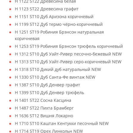
H 1122 ST22 Древесина белая
H 1123 ST22 Древесина графит
H 1151 ST10 Дуб Аризона коричневый
H 1199 ST12 Дуб термо чёрно-коричневый
H 1251 ST19 Робиния Брэнсон натуральная
коричневая
H 1253 ST19 Робиния Брэнсон трюфель коричневый
H 1312 ST10 Дуб Уайт-Ривер песочно-бежевый NEW
H 1313 ST10 Дуб Уайт-Ривер серо-коричневый NEW
H 1318 ST10 Дикий дуб натуральный NEW
H 1330 ST10 Дуб Санта-Фе винтаж NEW
H 1387 ST10 Дуб Денвер графит
H 1399 ST10 Дуб Денвер трюфель
H 1401 ST22 Сосна Касцина
H 1487 ST22 Пихта Брамберг
H 1636 ST12 Вишня Локарно
H 1710 ST10 Каштан Кентукки песочный NEW
H 1714 ST19 Орех Линкольн NEW