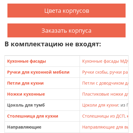
Цвета корпусов
Заказать корпуса
В комплектацию не входят:
Кухонные фасады
Кухонные фасады МДФ
,
Ручки для кухонной мебели
Ручки скобы
,
ручки рак
Петли для кухни
Петли с доводчиком для
Ножки кухонные
Пластиковые ножки для т
Цоколь для тумб
Цоколи для кухни
: из П
Столешница для кухни
Столешницы из ДСП
,
кр
Направляющие
Направляющие для выд