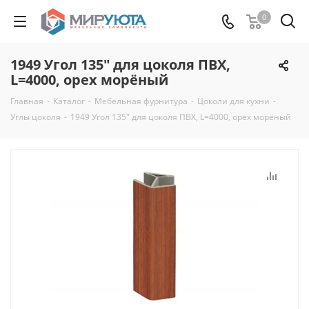
0
1949 Угол 135" для цоколя ПВХ,
L=4000, орех морёный
Главная
-
Каталог
-
Мебельная фурнитура
-
Цоколи для кухни
-
Углы цоколя
-
1949 Угол 135" для цоколя ПВХ, L=4000, орех морёный