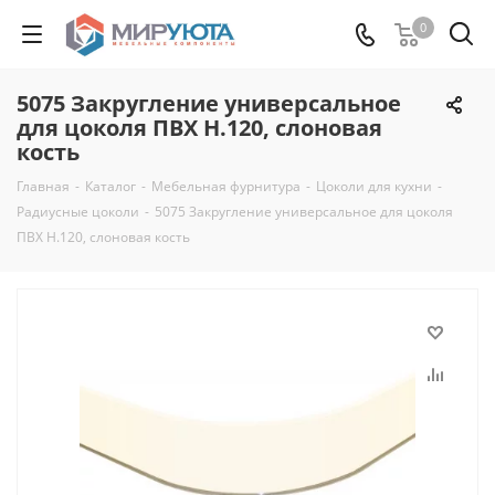
0
5075 Закругление универсальное
для цоколя ПВХ H.120, слоновая
кость
Главная
-
Каталог
-
Мебельная фурнитура
-
Цоколи для кухни
-
Радиусные цоколи
-
5075 Закругление универсальное для цоколя
ПВХ H.120, слоновая кость